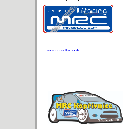
www.minirallycup.sk