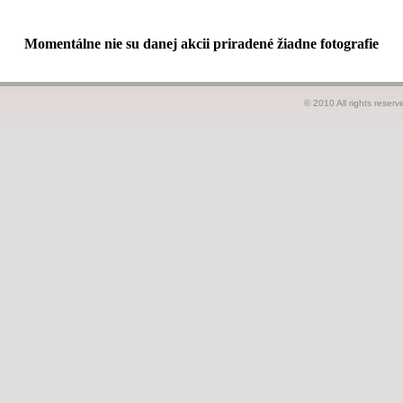
Momentálne nie su danej akcii priradené žiadne fotografie
© 2010 All rights reser