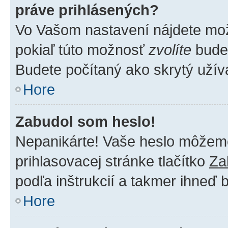
práve prihlásených?
Vo Vašom nastavení nájdete m
pokiaľ túto možnosť
zvolíte
budet
Budete počítaný ako skrytý užíva
Hore
Zabudol som heslo!
Nepanikárte! Vaše heslo môžeme 
prihlasovacej stránke tlačítko
Za
podľa inštrukcií a takmer ihneď 
Hore