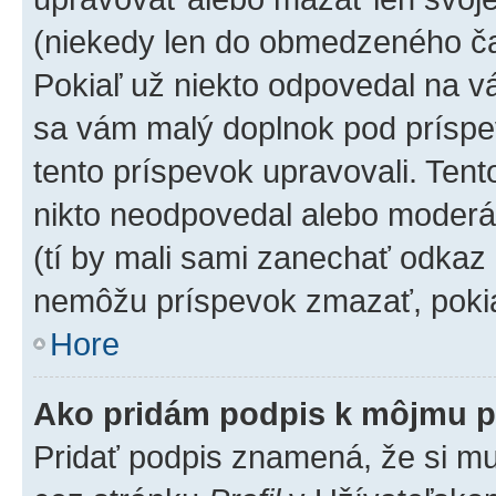
(niekedy len do obmedzeného čas
Pokiaľ už niekto odpovedal na vá
sa vám malý doplnok pod príspev
tento príspevok upravovali. Tento
nikto neodpovedal alebo moderáto
(tí by mali sami zanechať odkaz 
nemôžu príspevok zmazať, pokia
Hore
Ako pridám podpis k môjmu p
Pridať podpis znamená, že si mus