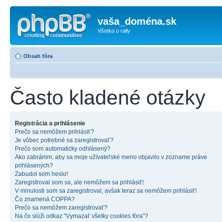
vaša_doména.sk
Všetko o rally
Obsah fóra
Často kladené otázky
Registrácia a prihlásenie
Prečo sa nemôžem prihlásiť?
Je vôbec potrebné sa zaregistrovať?
Prečo som automaticky odhlásený?
Ako zabránim, aby sa moje užívateľské meno objavilo v zozname práve
prihlásených?
Zabudol som heslo!
Zaregistroval som sa, ale nemôžem sa prihlásiť!
V minulosti som sa zaregistroval, avšak teraz sa nemôžem prihlásiť!
Čo znamená COPPA?
Prečo sa nemôžem zaregistrovať?
Na čo slúži odkaz "Vymazať všetky cookies fóra"?