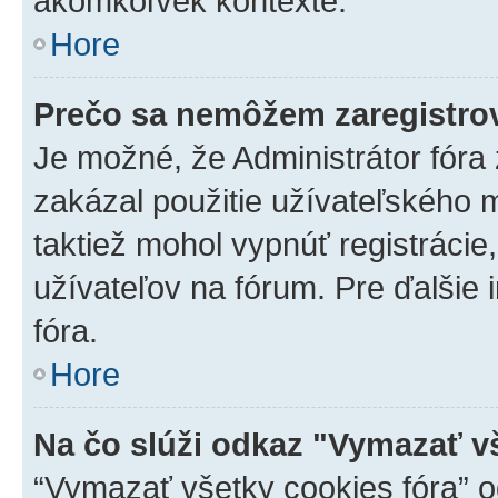
akomkoľvek kontexte.
Hore
Prečo sa nemôžem zaregistro
Je možné, že Administrátor fóra
zakázal použitie užívateľského me
taktiež mohol vypnúť registrácie
užívateľov na fórum. Pre ďalšie 
fóra.
Hore
Na čo slúži odkaz "Vymazať v
“Vymazať všetky cookies fóra” o