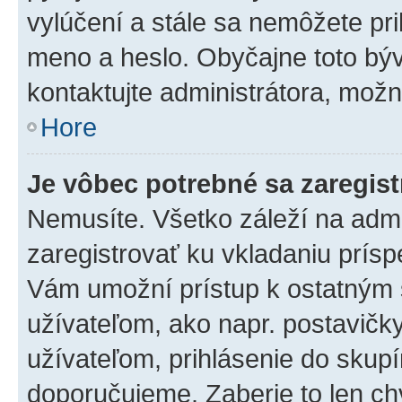
vylúčení a stále sa nemôžete prih
meno a heslo. Obyčajne toto býva
kontaktujte administrátora, mož
Hore
Je vôbec potrebné sa zaregis
Nemusíte. Všetko záleží na admin
zaregistrovať ku vkladaniu prís
Vám umožní prístup k ostatný
užívateľom, ako napr. postavičk
užívateľom, prihlásenie do skupí
doporučujeme. Zaberie to len chv