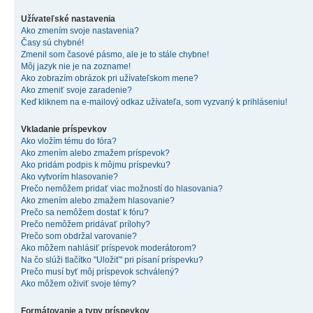
Užívateľské nastavenia
Ako zmením svoje nastavenia?
Časy sú chybné!
Zmenil som časové pásmo, ale je to stále chybne!
Môj jazyk nie je na zozname!
Ako zobrazím obrázok pri užívateľskom mene?
Ako zmeniť svoje zaradenie?
Keď kliknem na e-mailový odkaz užívateľa, som vyzvaný k prihláseniu!
Vkladanie príspevkov
Ako vložím tému do fóra?
Ako zmením alebo zmažem príspevok?
Ako pridám podpis k môjmu príspevku?
Ako vytvorím hlasovanie?
Prečo nemôžem pridať viac možností do hlasovania?
Ako zmením alebo zmažem hlasovanie?
Prečo sa nemôžem dostať k fóru?
Prečo nemôžem pridávať prílohy?
Prečo som obdržal varovanie?
Ako môžem nahlásiť príspevok moderátorom?
Na čo slúži tlačítko "Uložiť" pri písaní príspevku?
Prečo musí byť môj príspevok schválený?
Ako môžem oživiť svoje témy?
Formátovanie a typy príspevkov