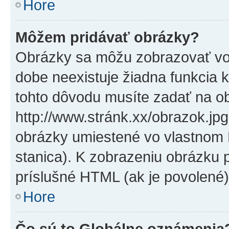
Hore
Môžem pridávať obrázky?
Obrázky sa môžu zobrazovať vo
dobe neexistuje žiadna funkcia 
tohto dôvodu musíte zadať na o
http://www.stránk.xx/obrazok.jp
obrázky umiestené vo vlastnom P
stanica). K zobrazeniu obrázku 
príslušné HTML (ak je povolené)
Hore
Čo sú to Globálne oznámenia