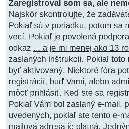
Zaregistroval som sa, ale nem
Najskôr skontrolujte, že zadáva
Pokiaľ sú v poriadku, potom sa 
vecí. Pokiaľ je povolená podpora 
odkaz
... a je mi menej ako 13 r
zaslaných inštrukcií. Pokiaľ toto
byť aktivovaný. Niektoré fóra po
registrácií, buď Vami, alebo adm
môcť prihlásiť. Keď ste sa regist
Pokiaľ Vám bol zaslaný e-mail, p
uvedených, pokiaľ ste tento e-mai
mailová adresa je platná. Jedný