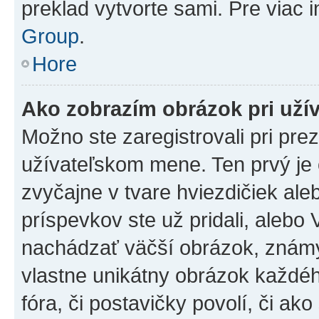
preklad vytvorte sami. Pre viac 
Group
.
Hore
Ako zobrazím obrázok pri už
Možno ste zaregistrovali pri pre
užívateľskom mene. Ten prvý je
zvyčajne v tvare hviezdičiek ale
príspevkov ste už pridali, alebo
nachádzať väčší obrázok, známy 
vlastne unikátny obrázok každého
fóra, či postavičky povolí, či ak