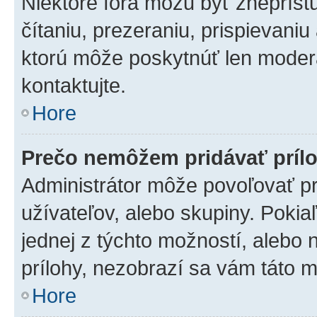
Niektoré fóra môžu byť zneprís
čítaniu, prezeraniu, prispievaniu
ktorú môže poskytnúť len moderát
kontaktujte.
Hore
Prečo nemôžem pridávať príl
Administrátor môže povoľovať pri
užívateľov, alebo skupiny. Poki
jednej z týchto možností, alebo 
prílohy, nezobrazí sa vám táto m
Hore