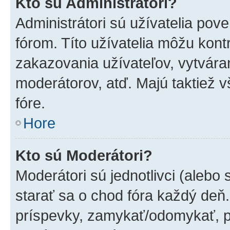
Kto sú Administrátori?
Administrátori sú užívatelia pov
fórom. Títo užívatelia môžu kont
zakazovania užívateľov, vytvára
moderátorov, atď. Majú taktiež
fóre.
Hore
Kto sú Moderátori?
Moderátori sú jednotlivci (alebo 
starať sa o chod fóra každý deň
príspevky, zamykať/odomykať, p