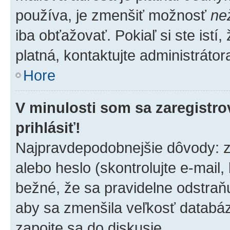
používa, je zmenšiť možnosť
ne
iba obťažovať. Pokiaľ si ste istí,
platná, kontaktujte administrátora
Hore
V minulosti som sa zaregistro
prihlásiť!
Najpravdepodobnejšie dôvody: z
alebo heslo (skontrolujte e-mail, k
bežné, že sa pravidelne odstraňuj
aby sa zmenšila veľkosť databáz
zapojte sa do diskusie.