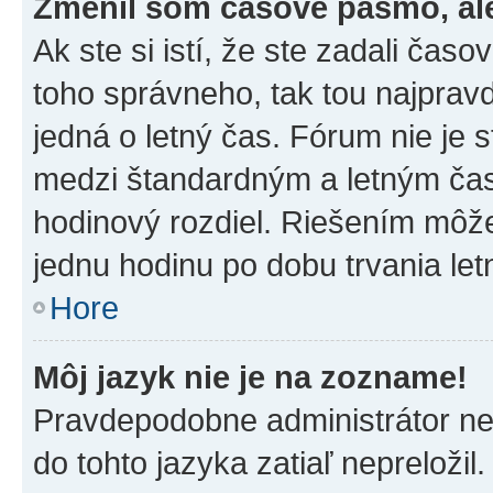
Zmenil som časové pásmo, ale 
Ak ste si istí, že ste zadali čas
toho správneho, tak tou najpra
jedná o letný čas. Fórum nie je 
medzi štandardným a letným čas
hodinový rozdiel. Riešením môž
jednu hodinu po dobu trvania le
Hore
Môj jazyk nie je na zozname!
Pravdepodobne administrátor nena
do tohto jazyka zatiaľ nepreložil