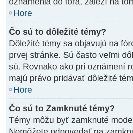
oznámenia do fóra, záleží na tom
Hore
Čo sú to dôležité témy?
Dôležité témy sa objavujú na f
prvej stránke. Sú často veľmi dôl
sú. Rovnako ako pri oznámení roz
majú právo pridávať dôležité tém
Hore
Čo sú to Zamknuté témy?
Témy môžu byť zamknuté moderá
Nemôžete odpovedať na zamknut