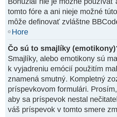
Bohužiaľ nie je možné používať
tomto fóre a ani nieje možné tú
môže definovať zvláštne BBCod
Hore
Čo sú to smajlíky (emotikony)
Smajlíky, alebo emotikony sú mal
k vyjadreniu emócií použitím mal
znamená smutný. Kompletný zozn
príspevkovom formulári. Prosím,
aby sa príspevok nestal nečitat
váš príspevok v tomto smere zm