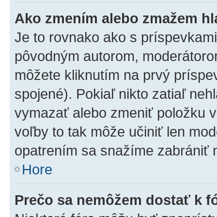
Ako zmením alebo zmažem hl
Je to rovnako ako s príspevkam
pôvodným autorom, moderátorom
môžete kliknutím na prvý príspe
spojené). Pokiaľ nikto zatiaľ neh
vymazať alebo zmeniť položku v
voľby to tak môže učiniť len mod
opatrením sa snažíme zabrániť m
Hore
Prečo sa nemôžem dostať k f