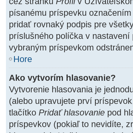
cez stránku
Profil
v Užívateľskom
písanému príspevku označením
pridať rovnaký podpis pre všet
príslušného políčka v nastavení 
vybraným príspevkom odstránen
Hore
Ako vytvorím hlasovanie?
Vytvorenie hlasovania je jednod
(alebo upravujete prví príspevok,
tlačítko
Pridať hlasovanie
pod hl
príspevkov (pokiaľ to nevidíte,