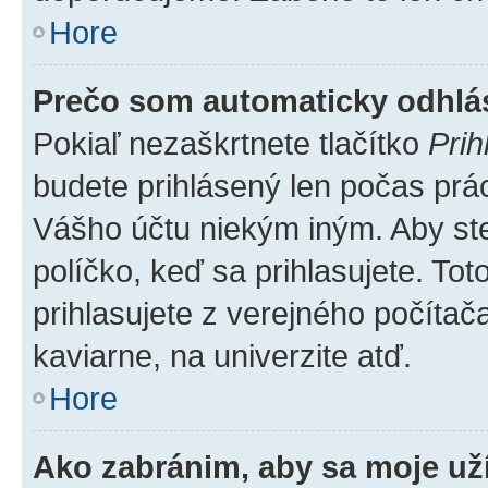
Hore
Prečo som automaticky odhl
Pokiaľ nezaškrtnete tlačítko
Prih
budete prihlásený len počas prác
Vášho účtu niekým iným. Aby ste 
políčko, keď sa prihlasujete. T
prihlasujete z verejného počítača,
kaviarne, na univerzite atď.
Hore
Ako zabránim, aby sa moje už