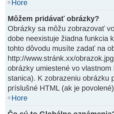
Hore
Môžem pridávať obrázky?
Obrázky sa môžu zobrazovať vo
dobe neexistuje žiadna funkcia 
tohto dôvodu musíte zadať na o
http://www.stránk.xx/obrazok.jp
obrázky umiestené vo vlastnom P
stanica). K zobrazeniu obrázku 
príslušné HTML (ak je povolené)
Hore
Čo sú to Globálne oznámenia