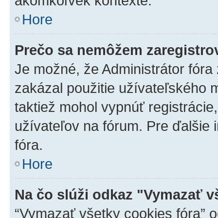
akomkoľvek kontexte.
Hore
Prečo sa nemôžem zaregistro
Je možné, že Administrátor fóra
zakázal použitie užívateľského me
taktiež mohol vypnúť registrácie
užívateľov na fórum. Pre ďalšie 
fóra.
Hore
Na čo slúži odkaz "Vymazať v
“Vymazať všetky cookies fóra” o