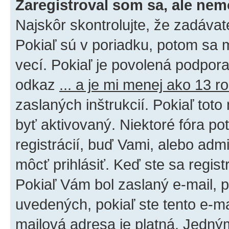
Zaregistroval som sa, ale nem
Najskôr skontrolujte, že zadáva
Pokiaľ sú v poriadku, potom sa 
vecí. Pokiaľ je povolená podpora 
odkaz
... a je mi menej ako 13 r
zaslaných inštrukcií. Pokiaľ toto
byť aktivovaný. Niektoré fóra po
registrácií, buď Vami, alebo adm
môcť prihlásiť. Keď ste sa regist
Pokiaľ Vám bol zaslaný e-mail, p
uvedených, pokiaľ ste tento e-mai
mailová adresa je platná. Jedný