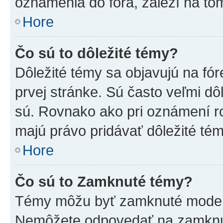
oznámenia do fóra, záleží na tom
Hore
Čo sú to dôležité témy?
Dôležité témy sa objavujú na f
prvej stránke. Sú často veľmi dôl
sú. Rovnako ako pri oznámení roz
majú právo pridávať dôležité tém
Hore
Čo sú to Zamknuté témy?
Témy môžu byť zamknuté moderá
Nemôžete odpovedať na zamknut