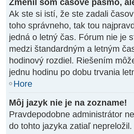
Zmenil som časové pásmo, ale 
Ak ste si istí, že ste zadali čas
toho správneho, tak tou najpra
jedná o letný čas. Fórum nie je 
medzi štandardným a letným čas
hodinový rozdiel. Riešením môž
jednu hodinu po dobu trvania le
Hore
Môj jazyk nie je na zozname!
Pravdepodobne administrátor nena
do tohto jazyka zatiaľ nepreložil