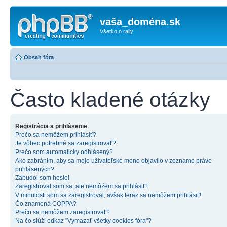
vaša_doména.sk
Všetko o rally
Obsah fóra
Často kladené otázky
Registrácia a prihlásenie
Prečo sa nemôžem prihlásiť?
Je vôbec potrebné sa zaregistrovať?
Prečo som automaticky odhlásený?
Ako zabránim, aby sa moje užívateľské meno objavilo v zozname práve
prihlásených?
Zabudol som heslo!
Zaregistroval som sa, ale nemôžem sa prihlásiť!
V minulosti som sa zaregistroval, avšak teraz sa nemôžem prihlásiť!
Čo znamená COPPA?
Prečo sa nemôžem zaregistrovať?
Na čo slúži odkaz "Vymazať všetky cookies fóra"?