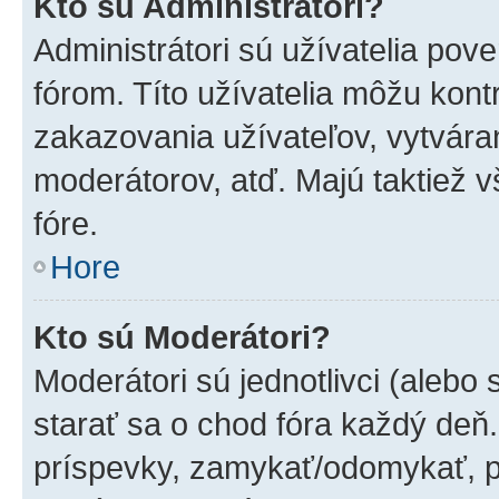
Kto sú Administrátori?
Administrátori sú užívatelia pov
fórom. Títo užívatelia môžu kont
zakazovania užívateľov, vytvára
moderátorov, atď. Majú taktiež
fóre.
Hore
Kto sú Moderátori?
Moderátori sú jednotlivci (alebo 
starať sa o chod fóra každý deň
príspevky, zamykať/odomykať, p