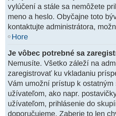
vylúčení a stále sa nemôžete prih
meno a heslo. Obyčajne toto býva
kontaktujte administrátora, mož
Hore
Je vôbec potrebné sa zaregis
Nemusíte. Všetko záleží na admin
zaregistrovať ku vkladaniu prís
Vám umožní prístup k ostatný
užívateľom, ako napr. postavičk
užívateľom, prihlásenie do skupí
doporučujeme. Zaberie to len chv