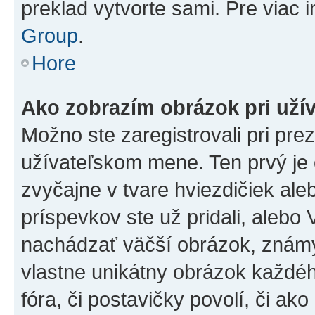
preklad vytvorte sami. Pre viac 
Group
.
Hore
Ako zobrazím obrázok pri už
Možno ste zaregistrovali pri pre
užívateľskom mene. Ten prvý je
zvyčajne v tvare hviezdičiek ale
príspevkov ste už pridali, alebo
nachádzať väčší obrázok, známy 
vlastne unikátny obrázok každého
fóra, či postavičky povolí, či ak