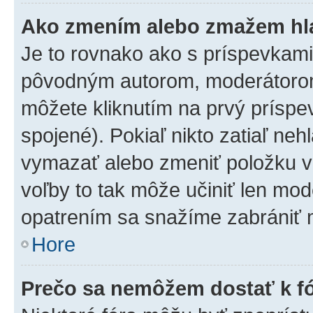
Ako zmením alebo zmažem hl
Je to rovnako ako s príspevkam
pôvodným autorom, moderátorom
môžete kliknutím na prvý príspe
spojené). Pokiaľ nikto zatiaľ neh
vymazať alebo zmeniť položku v
voľby to tak môže učiniť len mod
opatrením sa snažíme zabrániť m
Hore
Prečo sa nemôžem dostať k f