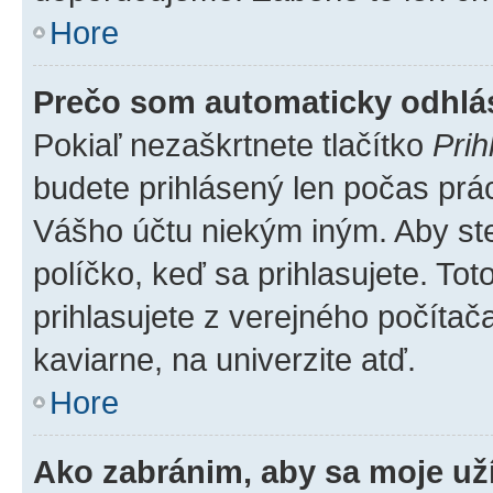
Hore
Prečo som automaticky odhl
Pokiaľ nezaškrtnete tlačítko
Prih
budete prihlásený len počas prác
Vášho účtu niekým iným. Aby ste 
políčko, keď sa prihlasujete. T
prihlasujete z verejného počítača,
kaviarne, na univerzite atď.
Hore
Ako zabránim, aby sa moje už