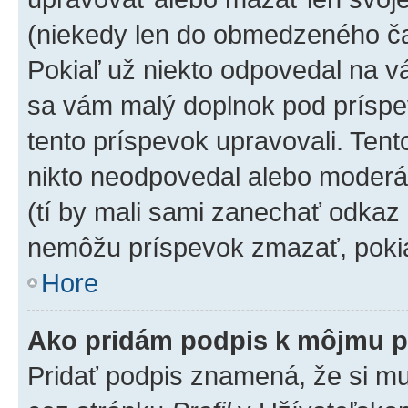
(niekedy len do obmedzeného čas
Pokiaľ už niekto odpovedal na vá
sa vám malý doplnok pod príspev
tento príspevok upravovali. Tento
nikto neodpovedal alebo moderáto
(tí by mali sami zanechať odkaz 
nemôžu príspevok zmazať, pokia
Hore
Ako pridám podpis k môjmu p
Pridať podpis znamená, že si mus