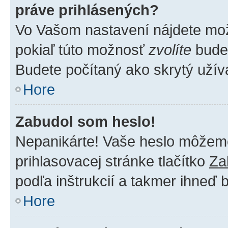
práve prihlásených?
Vo Vašom nastavení nájdete m
pokiaľ túto možnosť
zvolíte
budet
Budete počítaný ako skrytý užíva
Hore
Zabudol som heslo!
Nepanikárte! Vaše heslo môžeme 
prihlasovacej stránke tlačítko
Za
podľa inštrukcií a takmer ihneď 
Hore