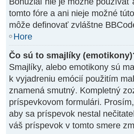
Bohužiaľ nie je možné používať
tomto fóre a ani nieje možné tú
môže definovať zvláštne BBCod
Hore
Čo sú to smajlíky (emotikony)
Smajlíky, alebo emotikony sú mal
k vyjadreniu emócií použitím mal
znamená smutný. Kompletný zozn
príspevkovom formulári. Prosím,
aby sa príspevok nestal nečitat
váš príspevok v tomto smere zm