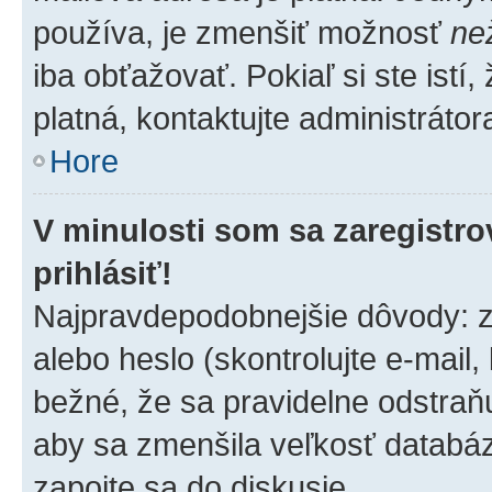
používa, je zmenšiť možnosť
ne
iba obťažovať. Pokiaľ si ste istí,
platná, kontaktujte administrátora
Hore
V minulosti som sa zaregistro
prihlásiť!
Najpravdepodobnejšie dôvody: z
alebo heslo (skontrolujte e-mail, k
bežné, že sa pravidelne odstraňuj
aby sa zmenšila veľkosť databáz
zapojte sa do diskusie.