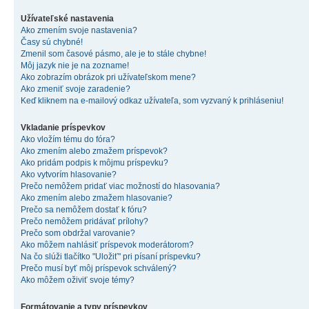
Užívateľské nastavenia
Ako zmením svoje nastavenia?
Časy sú chybné!
Zmenil som časové pásmo, ale je to stále chybne!
Môj jazyk nie je na zozname!
Ako zobrazím obrázok pri užívateľskom mene?
Ako zmeniť svoje zaradenie?
Keď kliknem na e-mailový odkaz užívateľa, som vyzvaný k prihláseniu!
Vkladanie príspevkov
Ako vložím tému do fóra?
Ako zmením alebo zmažem príspevok?
Ako pridám podpis k môjmu príspevku?
Ako vytvorím hlasovanie?
Prečo nemôžem pridať viac možností do hlasovania?
Ako zmením alebo zmažem hlasovanie?
Prečo sa nemôžem dostať k fóru?
Prečo nemôžem pridávať prílohy?
Prečo som obdržal varovanie?
Ako môžem nahlásiť príspevok moderátorom?
Na čo slúži tlačítko "Uložiť" pri písaní príspevku?
Prečo musí byť môj príspevok schválený?
Ako môžem oživiť svoje témy?
Formátovanie a typy príspevkov