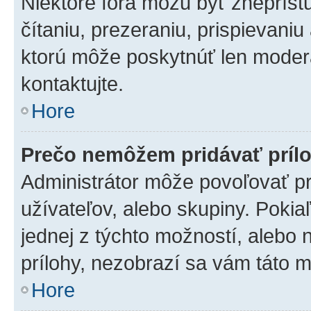
Niektoré fóra môžu byť zneprís
čítaniu, prezeraniu, prispievaniu
ktorú môže poskytnúť len moderát
kontaktujte.
Hore
Prečo nemôžem pridávať príl
Administrátor môže povoľovať pri
užívateľov, alebo skupiny. Poki
jednej z týchto možností, alebo 
prílohy, nezobrazí sa vám táto m
Hore