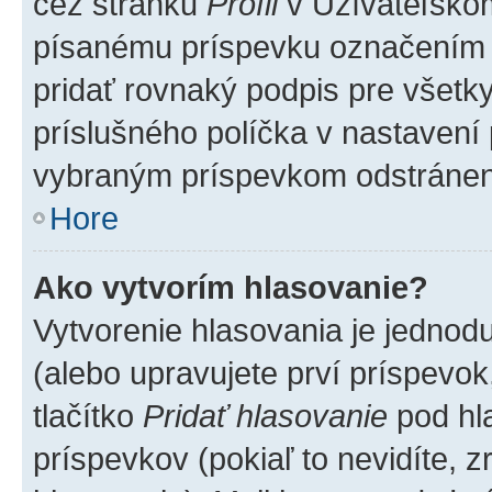
cez stránku
Profil
v Užívateľskom
písanému príspevku označením
pridať rovnaký podpis pre všet
príslušného políčka v nastavení 
vybraným príspevkom odstránen
Hore
Ako vytvorím hlasovanie?
Vytvorenie hlasovania je jednod
(alebo upravujete prví príspevok,
tlačítko
Pridať hlasovanie
pod hl
príspevkov (pokiaľ to nevidíte,