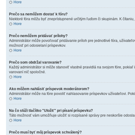
Hore
Prečo sa nemôžem dostať k fóru?
Niektoré fóra môžu byť zneprístupnené určitým ľuďom či skupinám. K čítaniu, p
Hore
Prečo nemôžem pridávať prílohy?
Administrátor môže povoľovať pridávanie príloh pre jednotlivé fóra, užívateľo
možnosť pri odosielaní príspevkov.
Hore
Prečo som obdržal varovanie?
Každý administrátor si môže stanoviť vlastné pravidlá na svojom fóre, pokia
varovaní nič spoločné.
Hore
Ako môžem nahlásiť príspevok moderátorom?
Administrátor môže na fóre povoliť nahlasovanie príspevkov užívateľovi. Poki
Hore
Na čo slúži tlačítko "Uložiť" pri písaní príspevku?
Táto možnosť vám umožňuje uložiť si rozpísané správy pre neskoršie odoslani
Hore
Prečo musí byť môj príspevok schválený?