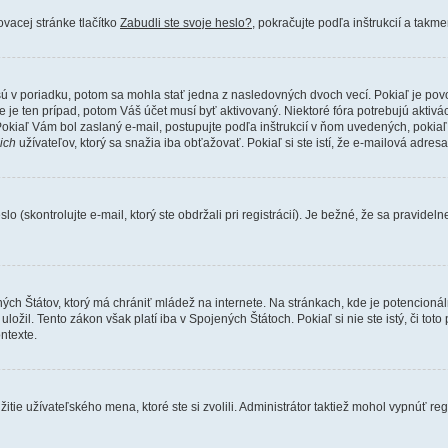
vacej stránke tlačítko
Zabudli ste svoje heslo?
, pokračujte podľa inštrukcií a takm
ú v poriadku, potom sa mohla stať jedna z nasledovných dvoch vecí. Pokiaľ je povo
e je ten prípad, potom Váš účet musí byť aktivovaný. Niektoré fóra potrebujú aktivá
 Pokiaľ Vám bol zaslaný e-mail, postupujte podľa inštrukcií v ňom uvedených, pokiaľ 
ich
užívateľov, ktorý sa snažia iba obťažovať. Pokiaľ si ste istí, že e-mailová adresa,
kontrolujte e-mail, ktorý ste obdržali pri registrácií). Je bežné, že sa pravidelne
ných Štátov, ktorý má chrániť mládež na internete. Na stránkach, kde je potencion
ložil. Tento zákon však platí iba v Spojených Štátoch. Pokiaľ si nie ste istý, či t
ntexte.
tie užívateľského mena, ktoré ste si zvolili. Administrátor taktiež mohol vypnúť reg