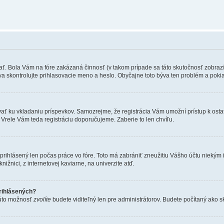
ať. Bola Vám na fóre zakázaná činnosť (v takom prípade sa táto skutočnosť zobrazí)
znova skontrolujte prihlasovacie meno a heslo. Obyčajne toto býva ten problém a poki
strovať ku vkladaniu príspevkov. Samozrejme, že registrácia Vám umožní prístup k 
 Vrele Vám teda registráciu doporučujeme. Zaberie to len chvíľu.
 prihlásený len počas práce vo fóre. Toto má zabrániť zneužitiu Vášho účtu niekým iný
ižnici, z internetovej kaviarne, na univerzite atď.
rihlásených?
 túto možnosť
zvolíte
budete viditeľný len pre administrátorov. Budete počítaný ako sk