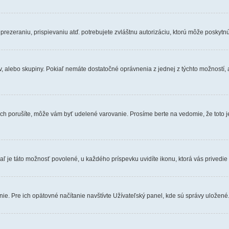
rezeraniu, prispievaniu atď. potrebujete zvláštnu autorizáciu, ktorú môže poskytnúť
v, alebo skupiny. Pokiaľ nemáte dostatočné oprávnenia z jednej z týchto možností, 
ľ ich porušíte, môže vám byť udelené varovanie. Prosíme berte na vedomie, že tot
aľ je táto možnosť povolené, u každého príspevku uvidíte ikonu, ktorá vás privedie 
e. Pre ich opätovné načítanie navštívte Užívateľský panel, kde sú správy uložené