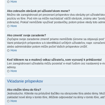
Hore
Ako zobrazím obrázok pri užívateľskom mene?
Možno ste zaregistrovali pri prezeraní príspevkov dva obrázky pri užívateľsk
pozíciu vo fóre. Pod ním sa môže nachádzať väčší obrázok, známy ako "postavič
zobrazia). Pokiaľ nemôžete využívať postavičky, potom práve vtedy toto admini
Hore
Ako zmeniť svoje zaradenie?
Zvyčajne svoje zaradenie zmeniť priamo nemôžete (úrovne sa objavujú pod V
Vami pridaných príspevkov a k identifikácií určitých užívateľov, napr. označ
alebo administrátor potom môže počet Vašich príspevkov znížiť.
Hore
Keď kliknem na e-mailový odkaz užívateľa, som vyzvaný k prihláseniu!
Len zaregistrovaní užívatelia môžu posielať e-mail ľuďom cez nastavený e-ma
adresy.
Hore
Vkladanie príspevkov
Ako vložím tému do fóra?
Jednoducho. Kliknite na príslušné tlačítko na obrazovke fóra alebo témy. Mož
zakladať nové témy v tomto fóre, Môžete odpovedať na témy v tomto fóre, atď
Hore