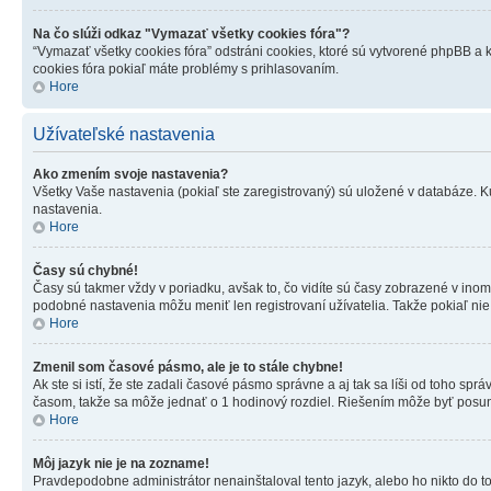
Na čo slúži odkaz "Vymazať všetky cookies fóra"?
“Vymazať všetky cookies fóra” odstráni cookies, ktoré sú vytvorené phpBB a k
cookies fóra pokiaľ máte problémy s prihlasovaním.
Hore
Užívateľské nastavenia
Ako zmením svoje nastavenia?
Všetky Vaše nastavenia (pokiaľ ste zaregistrovaný) sú uložené v databáze. Ku
nastavenia.
Hore
Časy sú chybné!
Časy sú takmer vždy v poriadku, avšak to, čo vidíte sú časy zobrazené v i
podobné nastavenia môžu meniť len registrovaní užívatelia. Takže pokiaľ nie s
Hore
Zmenil som časové pásmo, ale je to stále chybne!
Ak ste si istí, že ste zadali časové pásmo správne a aj tak sa líši od toho 
časom, takže sa môže jednať o 1 hodinový rozdiel. Riešením môže byť posu
Hore
Môj jazyk nie je na zozname!
Pravdepodobne administrátor nenainštaloval tento jazyk, alebo ho nikto do toht