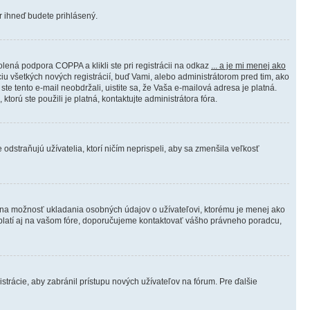
er ihneď budete prihlásený.
lená podpora COPPA a klikli ste pri registrácii na odkaz
... a je mi menej ako
ciu všetkých nových registrácií, buď Vami, alebo administrátorom pred tim, ako
ste tento e-mail neobdržali, uistite sa, že Vaša e-mailová adresa je platná.
 ktorú ste použili je platná, kontaktujte administrátora fóra.
 odstraňujú užívatelia, ktorí ničím neprispeli, aby sa zmenšila veľkosť
álna možnosť ukladania osobných údajov o užívateľovi, ktorému je menej ako
oto platí aj na vašom fóre, doporučujeme kontaktovať vášho právneho poradcu,
istrácie, aby zabránil prístupu nových užívateľov na fórum. Pre ďalšie