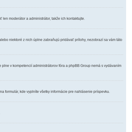
 len moderátor a administrátor, takže ich kontaktujte.
alebo niektoré z nich úplne zabraňujú pridávať prílohy, nezobrazí sa vám táto
o je plne v kompetencií administrátorov fóra a phpBB Group nemá s vydávaním
na formulár, kde vyplníte všetky informácie pre nahlásenie príspevku.
.