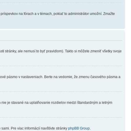
h príspevkov na fórach a v témach, pokiaľ to administrátor umožní. Zmažte
ti stránky, ale nemusí to byť pravidlom). Takto si môžete zmeniť všetky svoje
 časové pásmo v nastaveniach. Berte na vedomie, že zmenu časového pásma a
rum nie je stavané na uplatňovanie rozdielov medzi štandardným a letným
 sami. Pre viac informácií navštívte stránky
phpBB Group
.