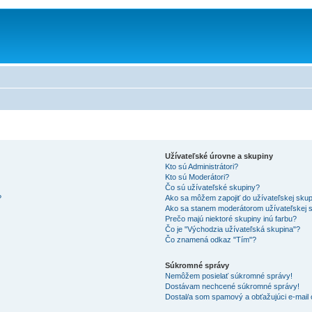
Užívateľské úrovne a skupiny
Kto sú Administrátori?
Kto sú Moderátori?
Čo sú užívateľské skupiny?
?
Ako sa môžem zapojiť do užívateľskej sku
Ako sa stanem moderátorom užívateľskej 
Prečo majú niektoré skupiny inú farbu?
Čo je "Východzia užívateľská skupina"?
Čo znamená odkaz "Tím"?
Súkromné správy
Nemôžem posielať súkromné správy!
Dostávam nechcené súkromné správy!
Dostal/a som spamový a obťažujúci e-mail o