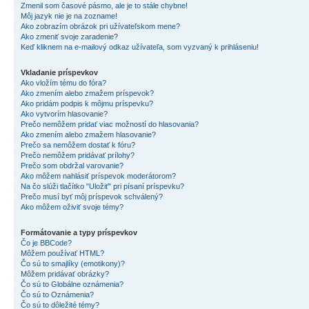
Zmenil som časové pásmo, ale je to stále chybne!
Môj jazyk nie je na zozname!
Ako zobrazím obrázok pri užívateľskom mene?
Ako zmeniť svoje zaradenie?
Keď kliknem na e-mailový odkaz užívateľa, som vyzvaný k prihláseniu!
Vkladanie príspevkov
Ako vložím tému do fóra?
Ako zmením alebo zmažem príspevok?
Ako pridám podpis k môjmu príspevku?
Ako vytvorím hlasovanie?
Prečo nemôžem pridať viac možností do hlasovania?
Ako zmením alebo zmažem hlasovanie?
Prečo sa nemôžem dostať k fóru?
Prečo nemôžem pridávať prílohy?
Prečo som obdržal varovanie?
Ako môžem nahlásiť príspevok moderátorom?
Na čo slúži tlačítko "Uložiť" pri písaní príspevku?
Prečo musí byť môj príspevok schválený?
Ako môžem oživiť svoje témy?
Formátovanie a typy príspevkov
Čo je BBCode?
Môžem používať HTML?
Čo sú to smajlíky (emotikony)?
Môžem pridávať obrázky?
Čo sú to Globálne oznámenia?
Čo sú to Oznámenia?
Čo sú to dôležité témy?