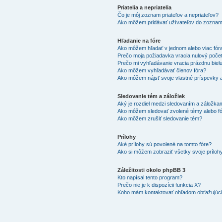
Priatelia a nepriatelia
Čo je môj zoznam priateľov a nepriateľov?
Ako môžem pridávať užívateľov do zoznam
Hľadanie na fóre
Ako môžem hľadať v jednom alebo viac fór
Prečo moja požiadavka vracia nulový poče
Prečo mi vyhľadávanie vracia prázdnu biel
Ako môžem vyhľadávať členov fóra?
Ako môžem nájsť svoje vlastné príspevky 
Sledovanie tém a záložiek
Aký je rozdiel medzi sledovaním a záložka
Ako môžem sledovať zvolené témy alebo f
Ako môžem zrušiť sledovanie tém?
Prílohy
Aké prílohy sú povolené na tomto fóre?
Ako si môžem zobraziť všetky svoje príloh
Záležitosti okolo phpBB 3
Kto napísal tento program?
Prečo nie je k dispozícii funkcia X?
Koho mám kontaktovať ohľadom obťažujúcich