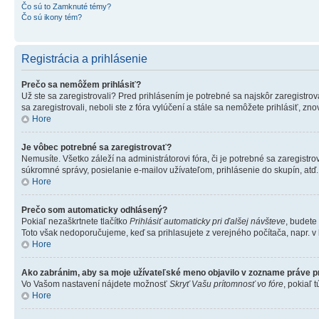
Čo sú to Zamknuté témy?
Čo sú ikony tém?
Registrácia a prihlásenie
Prečo sa nemôžem prihlásiť?
Už ste sa zaregistrovali? Pred prihlásením je potrebné sa najskôr zaregistrov
sa zaregistrovali, neboli ste z fóra vylúčení a stále sa nemôžete prihlásiť, 
Hore
Je vôbec potrebné sa zaregistrovať?
Nemusíte. Všetko záleží na administrátorovi fóra, či je potrebné sa zaregi
súkromné správy, posielanie e-mailov užívateľom, prihlásenie do skupín, atď.
Hore
Prečo som automaticky odhlásený?
Pokiaľ nezaškrtnete tlačítko
Prihlásiť automaticky pri ďalšej návšteve
, budete
Toto však nedoporučujeme, keď sa prihlasujete z verejného počítača, napr. v kn
Hore
Ako zabránim, aby sa moje užívateľské meno objavilo v zozname práve p
Vo Vašom nastavení nájdete možnosť
Skryť Vašu prítomnosť vo fóre
, pokiaľ
Hore