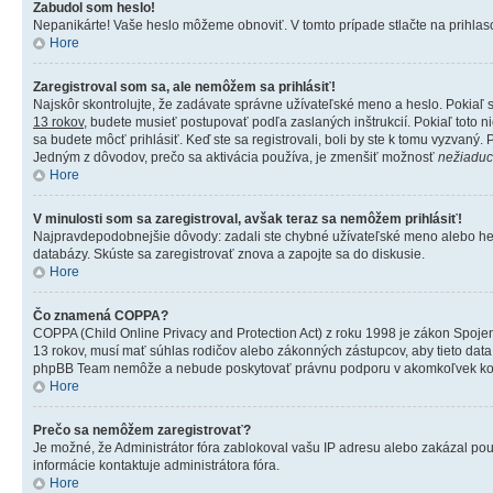
Zabudol som heslo!
Nepanikárte! Vaše heslo môžeme obnoviť. V tomto prípade stlačte na prihlaso
Hore
Zaregistroval som sa, ale nemôžem sa prihlásiť!
Najskôr skontrolujte, že zadávate správne užívateľské meno a heslo. Pokiaľ s
13 rokov
, budete musieť postupovať podľa zaslaných inštrukcií. Pokiaľ toto ni
sa budete môcť prihlásiť. Keď ste sa registrovali, boli by ste k tomu vyzvaný.
Jedným z dôvodov, prečo sa aktivácia používa, je zmenšiť možnosť
nežiaduc
Hore
V minulosti som sa zaregistroval, avšak teraz sa nemôžem prihlásiť!
Najpravdepodobnejšie dôvody: zadali ste chybné užívateľské meno alebo heslo (s
databázy. Skúste sa zaregistrovať znova a zapojte sa do diskusie.
Hore
Čo znamená COPPA?
COPPA (Child Online Privacy and Protection Act) z roku 1998 je zákon Spoje
13 rokov, musí mať súhlas rodičov alebo zákonných zástupcov, aby tieto data u
phpBB Team nemôže a nebude poskytovať právnu podporu v akomkoľvek ko
Hore
Prečo sa nemôžem zaregistrovať?
Je možné, že Administrátor fóra zablokoval vašu IP adresu alebo zakázal použi
informácie kontaktuje administrátora fóra.
Hore