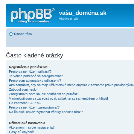
vaša_doména.sk
Všetko o rally
Obsah fóra
Často kladené otázky
Registrácia a prihlásenie
Prečo sa nemôžem prihlásiť?
Je vôbec potrebné sa zaregistrovať?
Prečo som automaticky odhlásený?
Ako zabránim, aby sa moje užívateľské meno objavilo v zozname práve prihlásených
Zabudol som heslo!
Zaregistroval som sa, ale nemôžem sa prihlásiť!
V minulosti som sa zaregistroval, avšak teraz sa nemôžem prihlásiť!
Čo znamená COPPA?
Prečo sa nemôžem zaregistrovať?
Na čo slúži odkaz "Vymazať všetky cookies fóra"?
Užívateľské nastavenia
Ako zmením svoje nastavenia?
Časy sú chybné!