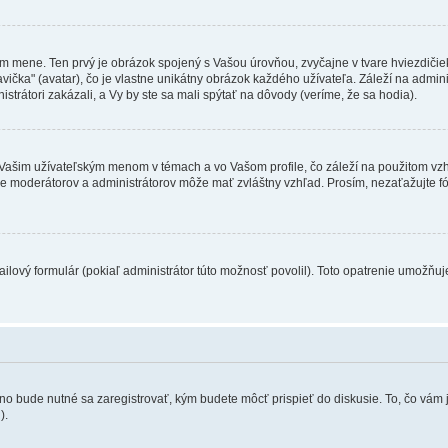
om mene. Ten prvý je obrázok spojený s Vašou úrovňou, zvyčajne v tvare hviezdičiek
ka" (avatar), čo je vlastne unikátny obrázok každého užívateľa. Záleží na administr
strátori zakázali, a Vy by ste sa mali spýtať na dôvody (veríme, že sa hodia).
ašim užívateľským menom v témach a vo Vašom profile, čo záleží na použitom vzhľ
enie moderátorov a administrátorov môže mať zvláštny vzhľad. Prosím, nezaťažujte 
ilový formulár (pokiaľ administrátor túto možnosť povolil). Toto opatrenie umožňuj
no bude nutné sa zaregistrovať, kým budete môcť prispieť do diskusie. To, čo vám 
.
).