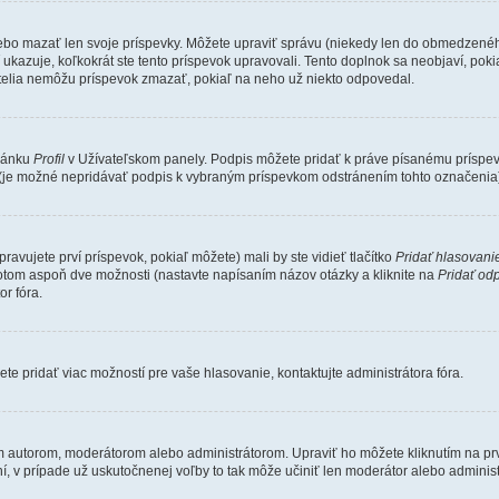
lebo mazať len svoje príspevky. Môžete upraviť správu (niekedy len do obmedzeného
ukazuje, koľkokrát ste tento príspevok upravovali. Tento doplnok sa neobjaví, poki
atelia nemôžu príspevok zmazať, pokiaľ na neho už niekto odpovedal.
tránku
Profil
v Užívateľskom panely. Podpis môžete pridať k práve písanému prísp
u (je možné nepridávať podpis k vybraným príspevkom odstránením tohto označenia
avujete prví príspevok, pokiaľ môžete) mali by ste vidieť tlačítko
Pridať hlasovani
otom aspoň dve možnosti (nastavte napísaním názov otázky a kliknite na
Pridať od
r fóra.
te pridať viac možností pre vaše hlasovanie, kontaktujte administrátora fóra.
utorom, moderátorom alebo administrátorom. Upraviť ho môžete kliknutím na prvý p
, v prípade už uskutočnenej voľby to tak môže učiniť len moderátor alebo adminis