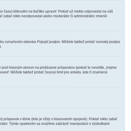
 času) kliknutím na tlačítko
upraviť
. Pokiaľ už niekto odpovedal na váš
aľ zatiaľ nikto neodpovedal alebo moderátor či administrátor zmenili
evku označením okienka
Pripojiť podpis
. Môžete taktiež pridať rovnaký podpis
).
e
pod hlavným oknom na pridávanie príspevkov (pokiaľ to nevidíte, zrejme
poveď
. Môžete taktiež pridať časový limit pre anketu, kde 0 znamená
ríspevok v téme (toto je vždy s hlasovaním spojené). Pokiaľ nikto zatiaľ
trátor. Týmto opatrením sa snažíme zabrániť manipulácii s výsledkami