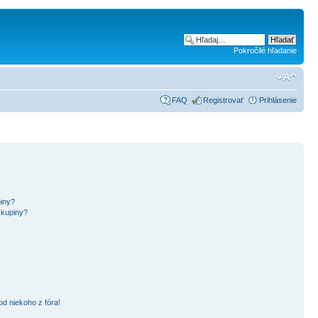
Pokročilé hľadanie
FAQ
Registrovať
Prihlásenie
piny?
skupiny?
d niekoho z fóra!