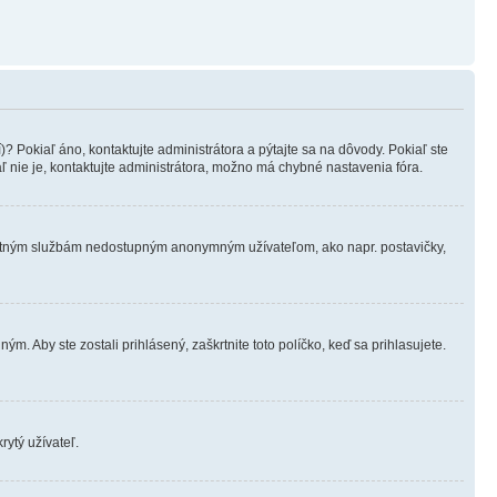
? Pokiaľ áno, kontaktujte administrátora a pýtajte sa na dôvody. Pokiaľ ste
aľ nie je, kontaktujte administrátora, možno má chybné nastavenia fóra.
ostatným službám nedostupným anonymným užívateľom, ako napr. postavičky,
m. Aby ste zostali prihlásený, zaškrtnite toto políčko, keď sa prihlasujete.
rytý užívateľ.