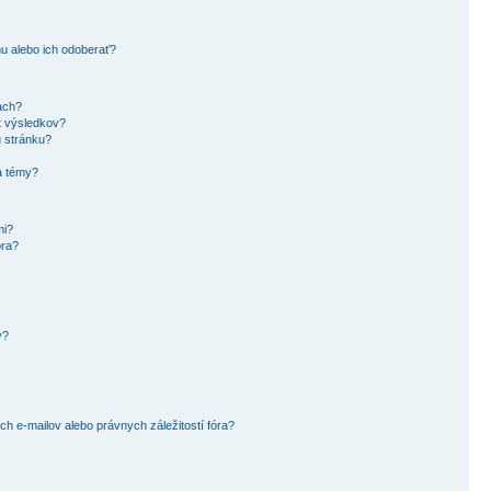
u alebo ich odoberať?
ach?
t výsledkov?
u stránku?
a témy?
mi?
óra?
y?
 e-mailov alebo právnych záležitostí fóra?