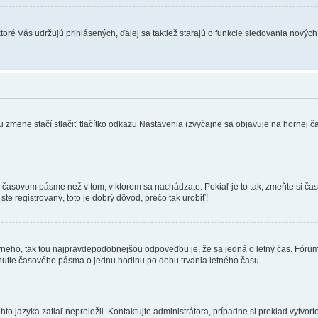
toré Vás udržujú prihlásených, ďalej sa taktiež starajú o funkcie sledovania novýc
 zmene stačí stlačiť tlačítko odkazu
Nastavenia
(zvyčajne sa objavuje na hornej čas
nom časovom pásme než v tom, v ktorom sa nachádzate. Pokiaľ je to tak, zmeňte si
te registrovaný, toto je dobrý dôvod, prečo tak urobiť!
správneho, tak tou najpravdepodobnejšou odpoveďou je, že sa jedná o letný čas. Fó
nutie časového pásma o jednu hodinu po dobu trvania letného času.
o jazyka zatiaľ nepreložil. Kontaktujte administrátora, prípadne si preklad vytvorte