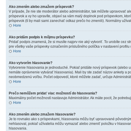
Ako zmením alebo zmažem príspevok?
V prípade, že nie ste moderátor alebo administrátor, tak môžete upravovať a
príspevok a vy ho upravíte, objaví sa vám malý doplnok pod príspevkom, ktorí 
príspevok (tí by mali sami zanechať odkaz prečo ho zmenili). Normálny užív
Hore
Ako pridám podpis k môjmu príspevku?
Pridať podpis znamená, že si musíte najprv nie aký vytvoriť. To urobíte cez s
pre všetky vaše príspevky označením príslušného políčka v nastavení profil
Hore
Ako vytvorím hlasovanie?
Vytvorenie hlasovania je jednoduché. Pokiaľ pridáte nový príspevok (alebo upr
nemáte oprávnenie vytvárať hlasovania). Mali by ste zadať názov ankety a p
neobmedzenú voľbu. Počet odpovedí, ktoré môžete zadať, určuje Administráto
Hore
Prečo nemôžem pridať viac možností do hlasovania?
Maximálny počet možností nastavuje Administrátor. Ak máte pocit, že potrebuje
Hore
Ako zmením alebo zmažem hlasovanie?
Je to rovnako ako s príspevkami, hlasovania môžu byť upravované pôvodným a
nehlasoval, pokiaľ užívatelia môžu vymazať alebo zmeniť položku v hlasovaní
hlasovania.