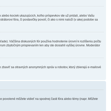
 alebo kociek ukazujúcich, koľko príspevkov ste už pridali, alebo Vašu
átorovi fóra, či postavičky povolí, či ako s nimi naloží (v akej podobe sa
ade). Väčšina diskusných fór používa hodnotenie úrovní k rozlíšeniu počtu
fórum zbytočným prispievaním len aby ste dosiahli vyššej úrovne. Moderátor
e zbaviť sa otravných anonymných správ a robotov, ktorý zbierajú e-mailové
je povolené môžete vidieť na spodnej časti fóra alebo témy (napr.
Môžete