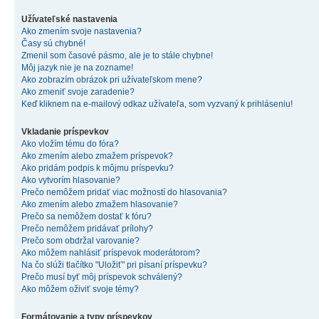
Užívateľské nastavenia
Ako zmením svoje nastavenia?
Časy sú chybné!
Zmenil som časové pásmo, ale je to stále chybne!
Môj jazyk nie je na zozname!
Ako zobrazím obrázok pri užívateľskom mene?
Ako zmeniť svoje zaradenie?
Keď kliknem na e-mailový odkaz užívateľa, som vyzvaný k prihláseniu!
Vkladanie príspevkov
Ako vložím tému do fóra?
Ako zmením alebo zmažem príspevok?
Ako pridám podpis k môjmu príspevku?
Ako vytvorím hlasovanie?
Prečo nemôžem pridať viac možností do hlasovania?
Ako zmením alebo zmažem hlasovanie?
Prečo sa nemôžem dostať k fóru?
Prečo nemôžem pridávať prílohy?
Prečo som obdržal varovanie?
Ako môžem nahlásiť príspevok moderátorom?
Na čo slúži tlačítko "Uložiť" pri písaní príspevku?
Prečo musí byť môj príspevok schválený?
Ako môžem oživiť svoje témy?
Formátovanie a typy príspevkov