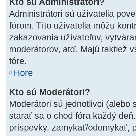
Kto sú Administrátori?
Administrátori sú užívatelia pov
fórom. Títo užívatelia môžu kont
zakazovania užívateľov, vytvára
moderátorov, atď. Majú taktiež
fóre.
Hore
Kto sú Moderátori?
Moderátori sú jednotlivci (alebo 
starať sa o chod fóra každý deň
príspevky, zamykať/odomykať, p