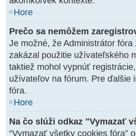
akomkoľvek kontexte.
Hore
Prečo sa nemôžem zaregistro
Je možné, že Administrátor fóra
zakázal použitie užívateľského me
taktiež mohol vypnúť registrácie
užívateľov na fórum. Pre ďalšie 
fóra.
Hore
Na čo slúži odkaz "Vymazať v
“Vymazať všetky cookies fóra” o