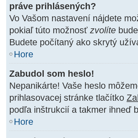
práve prihlásených?
Vo Vašom nastavení nájdete m
pokiaľ túto možnosť
zvolíte
budet
Budete počítaný ako skrytý užíva
Hore
Zabudol som heslo!
Nepanikárte! Vaše heslo môžeme 
prihlasovacej stránke tlačítko
Za
podľa inštrukcií a takmer ihneď 
Hore