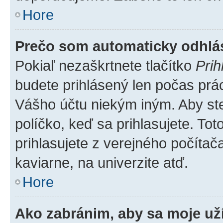
Hore
Prečo som automaticky odhl
Pokiaľ nezaškrtnete tlačítko
Prih
budete prihlásený len počas prác
Vášho účtu niekým iným. Aby ste 
políčko, keď sa prihlasujete. T
prihlasujete z verejného počítača,
kaviarne, na univerzite atď.
Hore
Ako zabránim, aby sa moje už