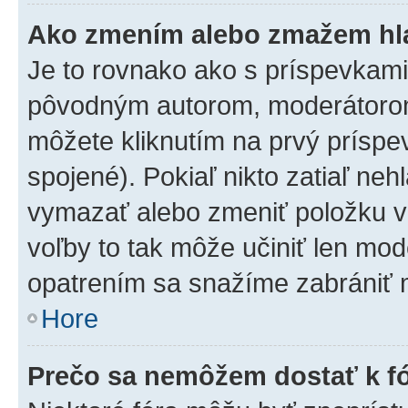
Ako zmením alebo zmažem hl
Je to rovnako ako s príspevkam
pôvodným autorom, moderátorom
môžete kliknutím na prvý príspe
spojené). Pokiaľ nikto zatiaľ neh
vymazať alebo zmeniť položku v
voľby to tak môže učiniť len mod
opatrením sa snažíme zabrániť m
Hore
Prečo sa nemôžem dostať k f