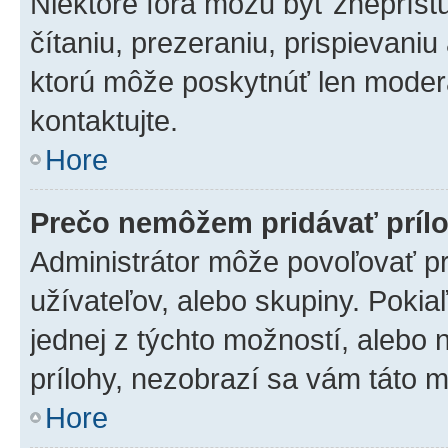
Niektoré fóra môžu byť zneprís
čítaniu, prezeraniu, prispievaniu
ktorú môže poskytnúť len moderát
kontaktujte.
Hore
Prečo nemôžem pridávať príl
Administrátor môže povoľovať pri
užívateľov, alebo skupiny. Poki
jednej z týchto možností, alebo 
prílohy, nezobrazí sa vám táto m
Hore