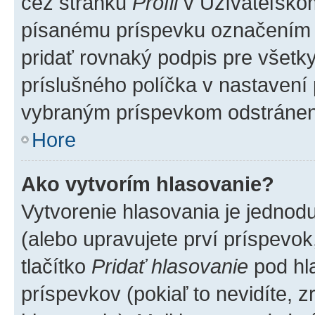
cez stránku
Profil
v Užívateľskom
písanému príspevku označením
pridať rovnaký podpis pre všet
príslušného políčka v nastavení 
vybraným príspevkom odstránen
Hore
Ako vytvorím hlasovanie?
Vytvorenie hlasovania je jednod
(alebo upravujete prví príspevok,
tlačítko
Pridať hlasovanie
pod hl
príspevkov (pokiaľ to nevidíte,