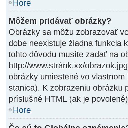
Hore
Môžem pridávať obrázky?
Obrázky sa môžu zobrazovať vo
dobe neexistuje žiadna funkcia 
tohto dôvodu musíte zadať na o
http://www.stránk.xx/obrazok.jp
obrázky umiestené vo vlastnom P
stanica). K zobrazeniu obrázku 
príslušné HTML (ak je povolené)
Hore
Čo sú to Globálne oznámenia