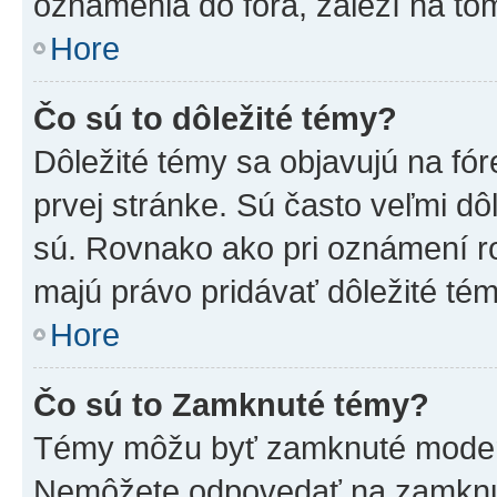
oznámenia do fóra, záleží na tom
Hore
Čo sú to dôležité témy?
Dôležité témy sa objavujú na f
prvej stránke. Sú často veľmi dôl
sú. Rovnako ako pri oznámení roz
majú právo pridávať dôležité tém
Hore
Čo sú to Zamknuté témy?
Témy môžu byť zamknuté moderá
Nemôžete odpovedať na zamknut