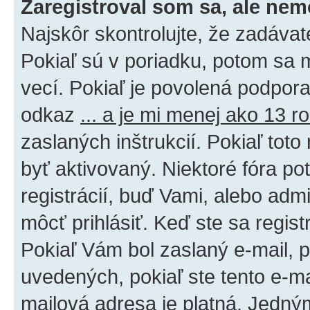
Zaregistroval som sa, ale nem
Najskôr skontrolujte, že zadáva
Pokiaľ sú v poriadku, potom sa 
vecí. Pokiaľ je povolená podpora 
odkaz
... a je mi menej ako 13 r
zaslaných inštrukcií. Pokiaľ toto
byť aktivovaný. Niektoré fóra po
registrácií, buď Vami, alebo adm
môcť prihlásiť. Keď ste sa regist
Pokiaľ Vám bol zaslaný e-mail, p
uvedených, pokiaľ ste tento e-mai
mailová adresa je platná. Jedný