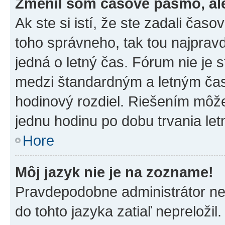
Zmenil som časové pásmo, ale 
Ak ste si istí, že ste zadali čas
toho správneho, tak tou najpra
jedná o letný čas. Fórum nie je 
medzi štandardným a letným čas
hodinový rozdiel. Riešením môž
jednu hodinu po dobu trvania le
Hore
Môj jazyk nie je na zozname!
Pravdepodobne administrátor nena
do tohto jazyka zatiaľ nepreložil