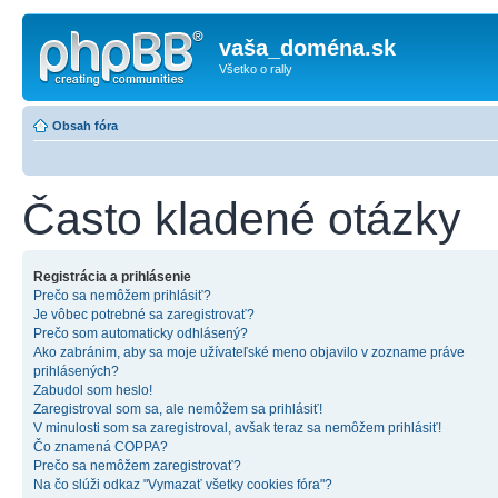
vaša_doména.sk
Všetko o rally
Obsah fóra
Často kladené otázky
Registrácia a prihlásenie
Prečo sa nemôžem prihlásiť?
Je vôbec potrebné sa zaregistrovať?
Prečo som automaticky odhlásený?
Ako zabránim, aby sa moje užívateľské meno objavilo v zozname práve
prihlásených?
Zabudol som heslo!
Zaregistroval som sa, ale nemôžem sa prihlásiť!
V minulosti som sa zaregistroval, avšak teraz sa nemôžem prihlásiť!
Čo znamená COPPA?
Prečo sa nemôžem zaregistrovať?
Na čo slúži odkaz "Vymazať všetky cookies fóra"?