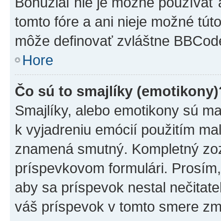
Bohužiaľ nie je možné používať
tomto fóre a ani nieje možné tú
môže definovať zvláštne BBCod
Hore
Čo sú to smajlíky (emotikony)
Smajlíky, alebo emotikony sú mal
k vyjadreniu emócií použitím mal
znamená smutný. Kompletný zozn
príspevkovom formulári. Prosím,
aby sa príspevok nestal nečitat
váš príspevok v tomto smere zm