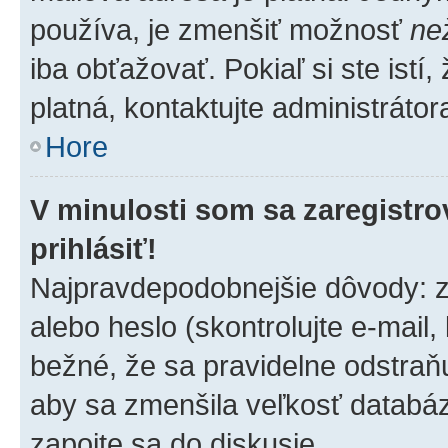
používa, je zmenšiť možnosť
ne
iba obťažovať. Pokiaľ si ste istí,
platná, kontaktujte administrátora
Hore
V minulosti som sa zaregistro
prihlásiť!
Najpravdepodobnejšie dôvody: z
alebo heslo (skontrolujte e-mail, k
bežné, že sa pravidelne odstraňuj
aby sa zmenšila veľkosť databáz
zapojte sa do diskusie.