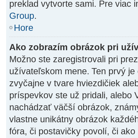
preklad vytvorte sami. Pre viac 
Group
.
Hore
Ako zobrazím obrázok pri už
Možno ste zaregistrovali pri pre
užívateľskom mene. Ten prvý je
zvyčajne v tvare hviezdičiek ale
príspevkov ste už pridali, alebo
nachádzať väčší obrázok, známy 
vlastne unikátny obrázok každého
fóra, či postavičky povolí, či ak