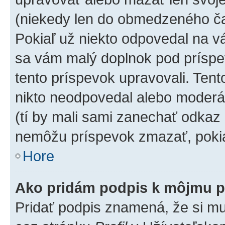
(niekedy len do obmedzeného čas
Pokiaľ už niekto odpovedal na vá
sa vám malý doplnok pod príspev
tento príspevok upravovali. Tento
nikto neodpovedal alebo moderáto
(tí by mali sami zanechať odkaz 
nemôžu príspevok zmazať, pokia
Hore
Ako pridám podpis k môjmu p
Pridať podpis znamená, že si mus