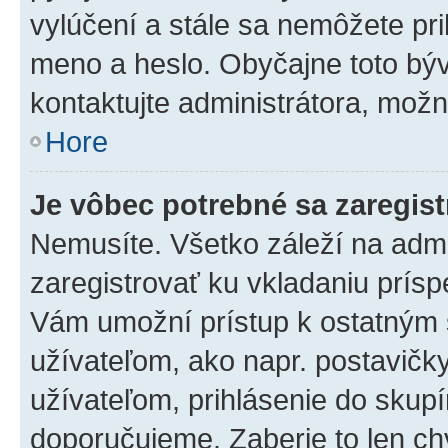
vylúčení a stále sa nemôžete prih
meno a heslo. Obyčajne toto býva
kontaktujte administrátora, mož
Hore
Je vôbec potrebné sa zaregis
Nemusíte. Všetko záleží na admin
zaregistrovať ku vkladaniu prís
Vám umožní prístup k ostatný
užívateľom, ako napr. postavičk
užívateľom, prihlásenie do skupí
doporučujeme. Zaberie to len chv