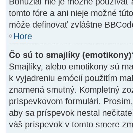
Bohužiaľ nie je možné používať
tomto fóre a ani nieje možné tú
môže definovať zvláštne BBCod
Hore
Čo sú to smajlíky (emotikony)
Smajlíky, alebo emotikony sú mal
k vyjadreniu emócií použitím mal
znamená smutný. Kompletný zozn
príspevkovom formulári. Prosím,
aby sa príspevok nestal nečitat
váš príspevok v tomto smere zm