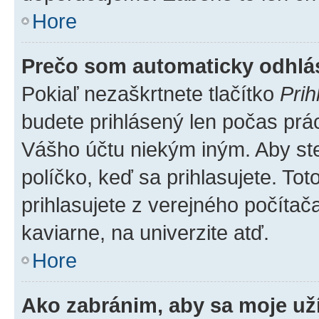
Hore
Prečo som automaticky odhl
Pokiaľ nezaškrtnete tlačítko
Prih
budete prihlásený len počas prác
Vášho účtu niekým iným. Aby ste 
políčko, keď sa prihlasujete. T
prihlasujete z verejného počítača,
kaviarne, na univerzite atď.
Hore
Ako zabránim, aby sa moje už