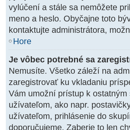
vylúčení a stále sa nemôžete prih
meno a heslo. Obyčajne toto býva
kontaktujte administrátora, mož
Hore
Je vôbec potrebné sa zaregis
Nemusíte. Všetko záleží na admin
zaregistrovať ku vkladaniu prís
Vám umožní prístup k ostatný
užívateľom, ako napr. postavičk
užívateľom, prihlásenie do skupí
doporučujeme. Zaberie to len chv