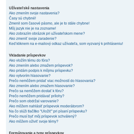
Užívateľské nastavenia
Ako zmením svoje nastavenia?
Časy sú chybné!
Zmenil som časové pásmo, ale je to stále chybne!
Môj jazyk nie je na zozname!
Ako zobrazím obrázok pri užívateľskom mene?
Ako zmeniť svoje zaradenie?
Keď kliknem na e-mailový odkaz užívateľa, som vyzvaný k prihláseniu!
Vkladanie príspevkov
Ako vložím tému do fóra?
Ako zmením alebo zmažem príspevok?
Ako pridám podpis k môjmu príspevku?
Ako vytvorím hlasovanie?
Prečo nemôžem pridať viac možností do hlasovania?
Ako zmením alebo zmažem hlasovanie?
Prečo sa nemôžem dostať k fóru?
Prečo nemôžem pridávať prílohy?
Prečo som obdržal varovanie?
Ako môžem nahlásiť príspevok moderátorom?
Na čo slúži tlačítko "Uložiť" pri písaní príspevku?
Prečo musí byť môj príspevok schválený?
Ako môžem oživiť svoje témy?
Formátovanie a typy príspevkov