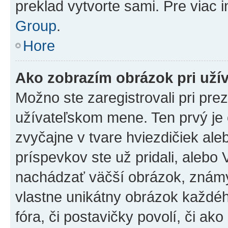
preklad vytvorte sami. Pre viac 
Group
.
Hore
Ako zobrazím obrázok pri už
Možno ste zaregistrovali pri pre
užívateľskom mene. Ten prvý je
zvyčajne v tvare hviezdičiek ale
príspevkov ste už pridali, alebo
nachádzať väčší obrázok, známy 
vlastne unikátny obrázok každého
fóra, či postavičky povolí, či ak