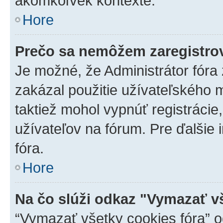
akomkoľvek kontexte.
Hore
Prečo sa nemôžem zaregistro
Je možné, že Administrátor fóra
zakázal použitie užívateľského me
taktiež mohol vypnúť registrácie
užívateľov na fórum. Pre ďalšie 
fóra.
Hore
Na čo slúži odkaz "Vymazať v
“Vymazať všetky cookies fóra” o