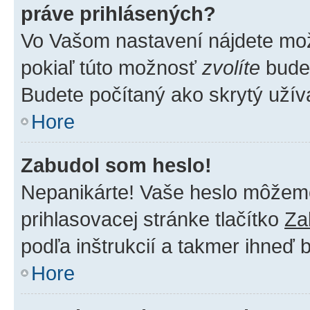
práve prihlásených?
Vo Vašom nastavení nájdete m
pokiaľ túto možnosť
zvolíte
budet
Budete počítaný ako skrytý užíva
Hore
Zabudol som heslo!
Nepanikárte! Vaše heslo môžeme 
prihlasovacej stránke tlačítko
Za
podľa inštrukcií a takmer ihneď 
Hore