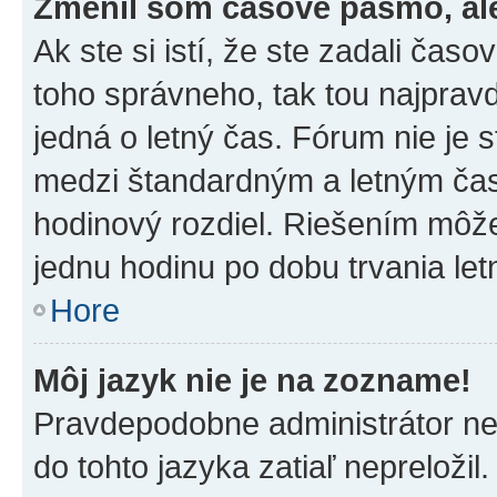
Zmenil som časové pásmo, ale 
Ak ste si istí, že ste zadali čas
toho správneho, tak tou najpra
jedná o letný čas. Fórum nie je 
medzi štandardným a letným čas
hodinový rozdiel. Riešením môž
jednu hodinu po dobu trvania le
Hore
Môj jazyk nie je na zozname!
Pravdepodobne administrátor nena
do tohto jazyka zatiaľ nepreložil