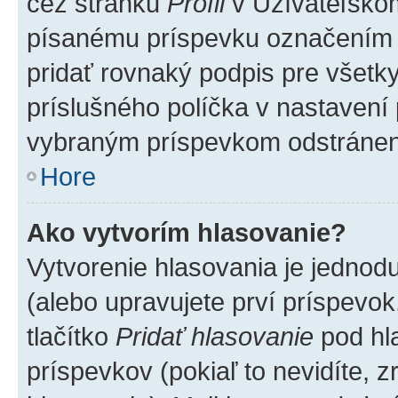
cez stránku
Profil
v Užívateľskom
písanému príspevku označením
pridať rovnaký podpis pre všet
príslušného políčka v nastavení 
vybraným príspevkom odstránen
Hore
Ako vytvorím hlasovanie?
Vytvorenie hlasovania je jednod
(alebo upravujete prví príspevok,
tlačítko
Pridať hlasovanie
pod hl
príspevkov (pokiaľ to nevidíte,