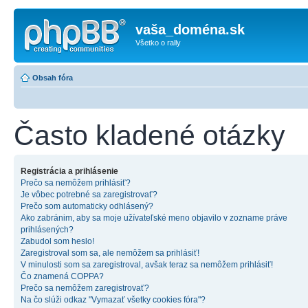
vaša_doména.sk
Všetko o rally
Obsah fóra
Často kladené otázky
Registrácia a prihlásenie
Prečo sa nemôžem prihlásiť?
Je vôbec potrebné sa zaregistrovať?
Prečo som automaticky odhlásený?
Ako zabránim, aby sa moje užívateľské meno objavilo v zozname práve
prihlásených?
Zabudol som heslo!
Zaregistroval som sa, ale nemôžem sa prihlásiť!
V minulosti som sa zaregistroval, avšak teraz sa nemôžem prihlásiť!
Čo znamená COPPA?
Prečo sa nemôžem zaregistrovať?
Na čo slúži odkaz "Vymazať všetky cookies fóra"?