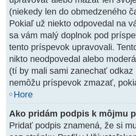
(niekedy len do obmedzeného čas
Pokiaľ už niekto odpovedal na vá
sa vám malý doplnok pod príspev
tento príspevok upravovali. Tento
nikto neodpovedal alebo moderáto
(tí by mali sami zanechať odkaz 
nemôžu príspevok zmazať, pokia
Hore
Ako pridám podpis k môjmu p
Pridať podpis znamená, že si mus