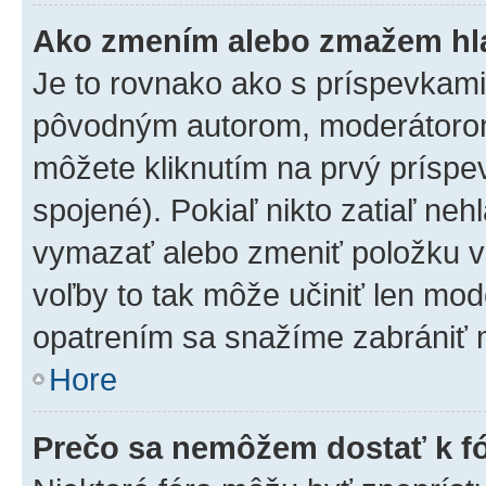
Ako zmením alebo zmažem hl
Je to rovnako ako s príspevkam
pôvodným autorom, moderátorom
môžete kliknutím na prvý príspe
spojené). Pokiaľ nikto zatiaľ neh
vymazať alebo zmeniť položku v
voľby to tak môže učiniť len mod
opatrením sa snažíme zabrániť m
Hore
Prečo sa nemôžem dostať k f