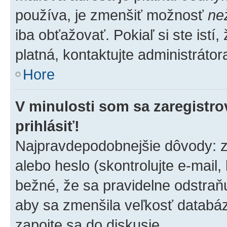
používa, je zmenšiť možnosť
ne
iba obťažovať. Pokiaľ si ste istí,
platná, kontaktujte administrátora
Hore
V minulosti som sa zaregistro
prihlásiť!
Najpravdepodobnejšie dôvody: z
alebo heslo (skontrolujte e-mail, k
bežné, že sa pravidelne odstraňuj
aby sa zmenšila veľkosť databáz
zapojte sa do diskusie.