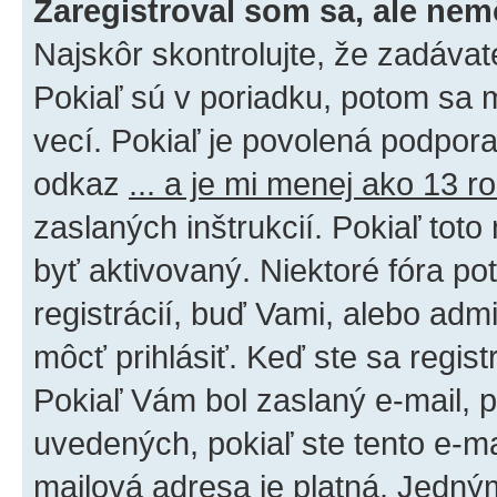
Zaregistroval som sa, ale nem
Najskôr skontrolujte, že zadáva
Pokiaľ sú v poriadku, potom sa 
vecí. Pokiaľ je povolená podpora 
odkaz
... a je mi menej ako 13 r
zaslaných inštrukcií. Pokiaľ toto
byť aktivovaný. Niektoré fóra po
registrácií, buď Vami, alebo adm
môcť prihlásiť. Keď ste sa regist
Pokiaľ Vám bol zaslaný e-mail, p
uvedených, pokiaľ ste tento e-mai
mailová adresa je platná. Jedný