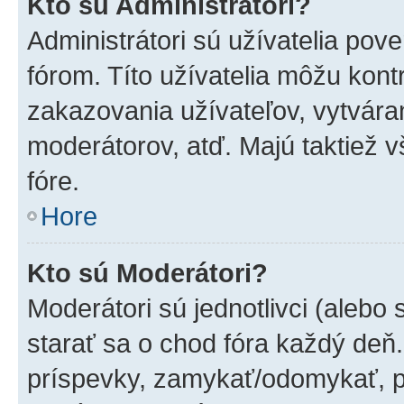
Kto sú Administrátori?
Administrátori sú užívatelia pov
fórom. Títo užívatelia môžu kont
zakazovania užívateľov, vytvára
moderátorov, atď. Majú taktiež
fóre.
Hore
Kto sú Moderátori?
Moderátori sú jednotlivci (alebo 
starať sa o chod fóra každý deň
príspevky, zamykať/odomykať, p