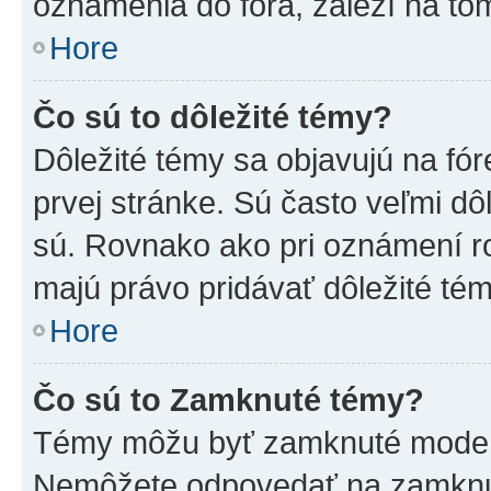
oznámenia do fóra, záleží na tom
Hore
Čo sú to dôležité témy?
Dôležité témy sa objavujú na f
prvej stránke. Sú často veľmi dôl
sú. Rovnako ako pri oznámení roz
majú právo pridávať dôležité tém
Hore
Čo sú to Zamknuté témy?
Témy môžu byť zamknuté moderá
Nemôžete odpovedať na zamknut