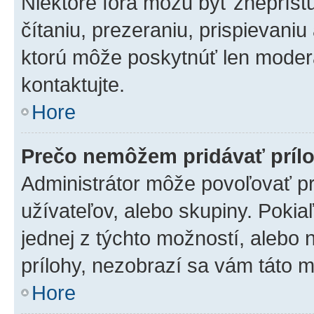
Niektoré fóra môžu byť zneprís
čítaniu, prezeraniu, prispievaniu
ktorú môže poskytnúť len moderát
kontaktujte.
Hore
Prečo nemôžem pridávať príl
Administrátor môže povoľovať pri
užívateľov, alebo skupiny. Poki
jednej z týchto možností, alebo 
prílohy, nezobrazí sa vám táto m
Hore