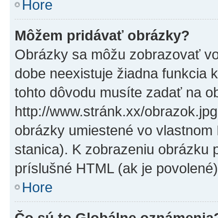
Hore
Môžem pridávať obrázky?
Obrázky sa môžu zobrazovať vo
dobe neexistuje žiadna funkcia 
tohto dôvodu musíte zadať na o
http://www.stránk.xx/obrazok.jp
obrázky umiestené vo vlastnom P
stanica). K zobrazeniu obrázku 
príslušné HTML (ak je povolené)
Hore
Čo sú to Globálne oznámenia