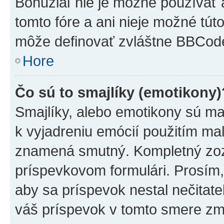
Bohužiaľ nie je možné používať
tomto fóre a ani nieje možné tú
môže definovať zvláštne BBCod
Hore
Čo sú to smajlíky (emotikony)
Smajlíky, alebo emotikony sú mal
k vyjadreniu emócií použitím mal
znamená smutný. Kompletný zozn
príspevkovom formulári. Prosím,
aby sa príspevok nestal nečitat
váš príspevok v tomto smere zm