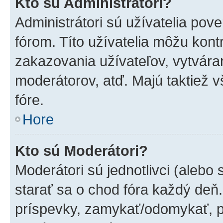
Kto sú Administrátori?
Administrátori sú užívatelia pov
fórom. Títo užívatelia môžu kont
zakazovania užívateľov, vytvára
moderátorov, atď. Majú taktiež
fóre.
Hore
Kto sú Moderátori?
Moderátori sú jednotlivci (alebo 
starať sa o chod fóra každý deň
príspevky, zamykať/odomykať, p