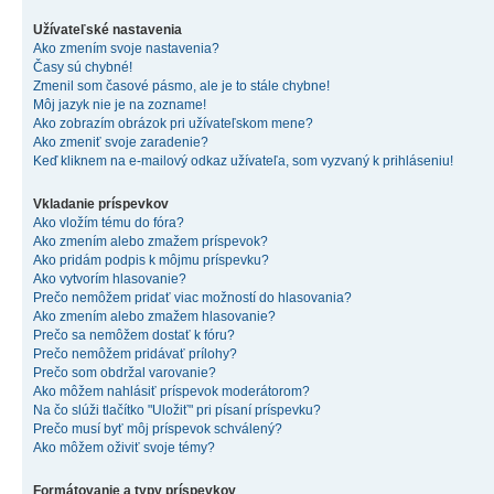
Užívateľské nastavenia
Ako zmením svoje nastavenia?
Časy sú chybné!
Zmenil som časové pásmo, ale je to stále chybne!
Môj jazyk nie je na zozname!
Ako zobrazím obrázok pri užívateľskom mene?
Ako zmeniť svoje zaradenie?
Keď kliknem na e-mailový odkaz užívateľa, som vyzvaný k prihláseniu!
Vkladanie príspevkov
Ako vložím tému do fóra?
Ako zmením alebo zmažem príspevok?
Ako pridám podpis k môjmu príspevku?
Ako vytvorím hlasovanie?
Prečo nemôžem pridať viac možností do hlasovania?
Ako zmením alebo zmažem hlasovanie?
Prečo sa nemôžem dostať k fóru?
Prečo nemôžem pridávať prílohy?
Prečo som obdržal varovanie?
Ako môžem nahlásiť príspevok moderátorom?
Na čo slúži tlačítko "Uložiť" pri písaní príspevku?
Prečo musí byť môj príspevok schválený?
Ako môžem oživiť svoje témy?
Formátovanie a typy príspevkov