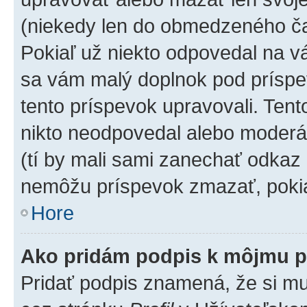
(niekedy len do obmedzeného čas
Pokiaľ už niekto odpovedal na vá
sa vám malý doplnok pod príspev
tento príspevok upravovali. Tento
nikto neodpovedal alebo moderáto
(tí by mali sami zanechať odkaz 
nemôžu príspevok zmazať, pokia
Hore
Ako pridám podpis k môjmu p
Pridať podpis znamená, že si mus