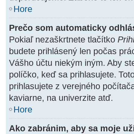
Hore
Prečo som automaticky odhl
Pokiaľ nezaškrtnete tlačítko
Prih
budete prihlásený len počas prác
Vášho účtu niekým iným. Aby ste 
políčko, keď sa prihlasujete. T
prihlasujete z verejného počítača,
kaviarne, na univerzite atď.
Hore
Ako zabránim, aby sa moje už