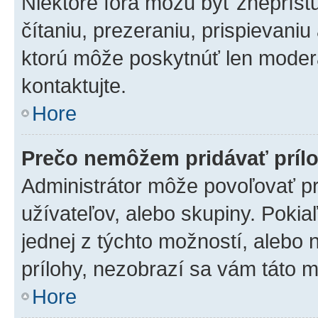
Niektoré fóra môžu byť zneprís
čítaniu, prezeraniu, prispievaniu
ktorú môže poskytnúť len moderát
kontaktujte.
Hore
Prečo nemôžem pridávať príl
Administrátor môže povoľovať pri
užívateľov, alebo skupiny. Poki
jednej z týchto možností, alebo 
prílohy, nezobrazí sa vám táto m
Hore