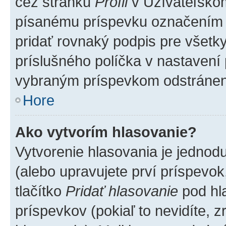
cez stránku
Profil
v Užívateľskom
písanému príspevku označením
pridať rovnaký podpis pre všet
príslušného políčka v nastavení 
vybraným príspevkom odstránen
Hore
Ako vytvorím hlasovanie?
Vytvorenie hlasovania je jednod
(alebo upravujete prví príspevok,
tlačítko
Pridať hlasovanie
pod hl
príspevkov (pokiaľ to nevidíte,