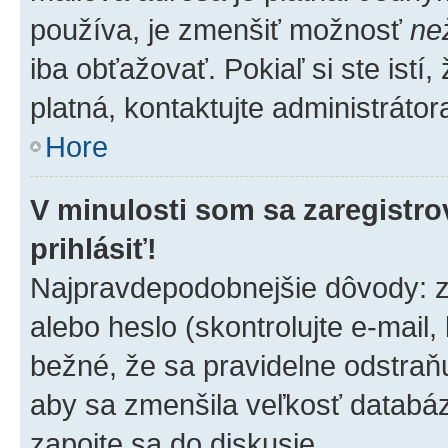
používa, je zmenšiť možnosť
ne
iba obťažovať. Pokiaľ si ste istí,
platná, kontaktujte administrátora
Hore
V minulosti som sa zaregistro
prihlásiť!
Najpravdepodobnejšie dôvody: z
alebo heslo (skontrolujte e-mail, k
bežné, že sa pravidelne odstraňuj
aby sa zmenšila veľkosť databáz
zapojte sa do diskusie.