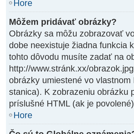
Hore
Môžem pridávať obrázky?
Obrázky sa môžu zobrazovať vo
dobe neexistuje žiadna funkcia 
tohto dôvodu musíte zadať na o
http://www.stránk.xx/obrazok.jp
obrázky umiestené vo vlastnom P
stanica). K zobrazeniu obrázku 
príslušné HTML (ak je povolené)
Hore
Čo sú to Globálne oznámenia