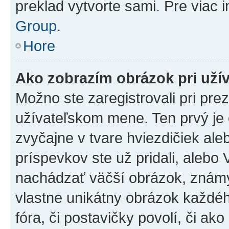
preklad vytvorte sami. Pre viac 
Group
.
Hore
Ako zobrazím obrázok pri už
Možno ste zaregistrovali pri pre
užívateľskom mene. Ten prvý je
zvyčajne v tvare hviezdičiek ale
príspevkov ste už pridali, alebo
nachádzať väčší obrázok, známy 
vlastne unikátny obrázok každého
fóra, či postavičky povolí, či ak