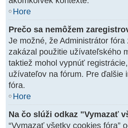
akomkoľvek kontexte.
Hore
Prečo sa nemôžem zaregistro
Je možné, že Administrátor fóra
zakázal použitie užívateľského me
taktiež mohol vypnúť registrácie
užívateľov na fórum. Pre ďalšie 
fóra.
Hore
Na čo slúži odkaz "Vymazať v
“Vymazať všetky cookies fóra” o