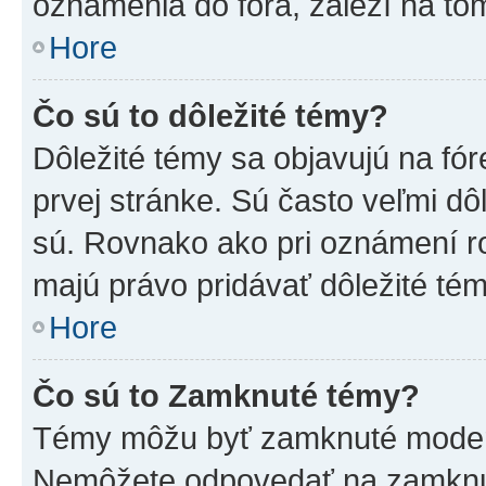
oznámenia do fóra, záleží na tom
Hore
Čo sú to dôležité témy?
Dôležité témy sa objavujú na f
prvej stránke. Sú často veľmi dôl
sú. Rovnako ako pri oznámení roz
majú právo pridávať dôležité tém
Hore
Čo sú to Zamknuté témy?
Témy môžu byť zamknuté moderá
Nemôžete odpovedať na zamknut