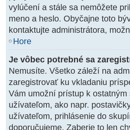
vylúčení a stále sa nemôžete prih
meno a heslo. Obyčajne toto býva
kontaktujte administrátora, mož
Hore
Je vôbec potrebné sa zaregis
Nemusíte. Všetko záleží na admin
zaregistrovať ku vkladaniu prís
Vám umožní prístup k ostatný
užívateľom, ako napr. postavičk
užívateľom, prihlásenie do skupí
doporučujeme. Zaberie to len chv