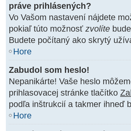
práve prihlásených?
Vo Vašom nastavení nájdete m
pokiaľ túto možnosť
zvolíte
budet
Budete počítaný ako skrytý užíva
Hore
Zabudol som heslo!
Nepanikárte! Vaše heslo môžeme 
prihlasovacej stránke tlačítko
Za
podľa inštrukcií a takmer ihneď 
Hore