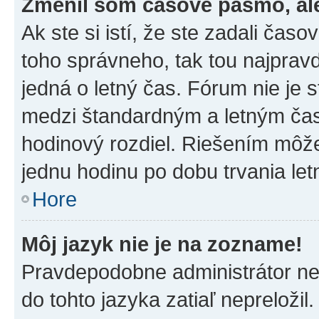
Zmenil som časové pásmo, ale 
Ak ste si istí, že ste zadali čas
toho správneho, tak tou najpra
jedná o letný čas. Fórum nie je 
medzi štandardným a letným čas
hodinový rozdiel. Riešením môž
jednu hodinu po dobu trvania le
Hore
Môj jazyk nie je na zozname!
Pravdepodobne administrátor nena
do tohto jazyka zatiaľ nepreložil