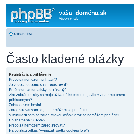
vaša_doména.sk
Všetko o rally
Obsah fóra
Často kladené otázky
Registrácia a prihlásenie
Prečo sa nemôžem prihlásiť?
Je vôbec potrebné sa zaregistrovať?
Prečo som automaticky odhlásený?
Ako zabránim, aby sa moje užívateľské meno objavilo v zozname práve
prihlásených?
Zabudol som heslo!
Zaregistroval som sa, ale nemôžem sa prihlásiť!
V minulosti som sa zaregistroval, avšak teraz sa nemôžem prihlásiť!
Čo znamená COPPA?
Prečo sa nemôžem zaregistrovať?
Na čo slúži odkaz "Vymazať všetky cookies fóra"?