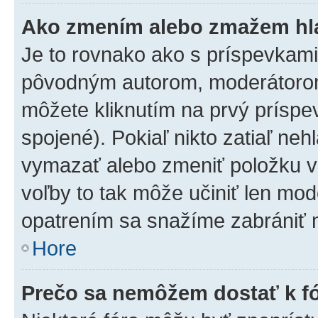
Ako zmením alebo zmažem hl
Je to rovnako ako s príspevkam
pôvodným autorom, moderátorom
môžete kliknutím na prvý príspe
spojené). Pokiaľ nikto zatiaľ neh
vymazať alebo zmeniť položku v
voľby to tak môže učiniť len mod
opatrením sa snažíme zabrániť m
Hore
Prečo sa nemôžem dostať k f