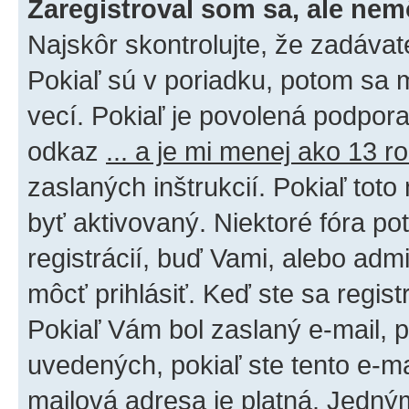
Zaregistroval som sa, ale nem
Najskôr skontrolujte, že zadáva
Pokiaľ sú v poriadku, potom sa 
vecí. Pokiaľ je povolená podpora 
odkaz
... a je mi menej ako 13 r
zaslaných inštrukcií. Pokiaľ toto
byť aktivovaný. Niektoré fóra po
registrácií, buď Vami, alebo adm
môcť prihlásiť. Keď ste sa regist
Pokiaľ Vám bol zaslaný e-mail, p
uvedených, pokiaľ ste tento e-mai
mailová adresa je platná. Jedný