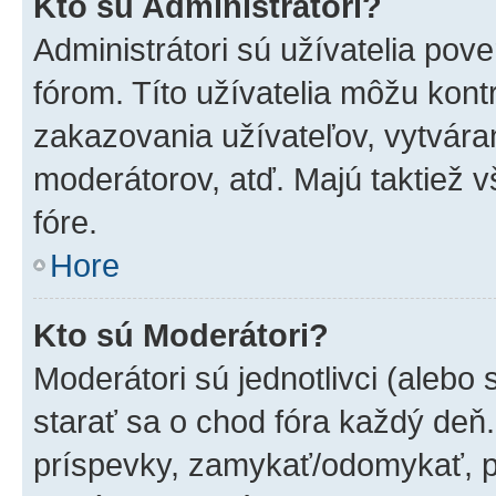
Kto sú Administrátori?
Administrátori sú užívatelia pov
fórom. Títo užívatelia môžu kont
zakazovania užívateľov, vytvára
moderátorov, atď. Majú taktiež
fóre.
Hore
Kto sú Moderátori?
Moderátori sú jednotlivci (alebo 
starať sa o chod fóra každý deň
príspevky, zamykať/odomykať, p