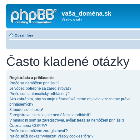
vaša_doména.sk
Všetko o rally
Obsah fóra
Často kladené otázky
Registrácia a prihlásenie
Prečo sa nemôžem prihlásiť?
Je vôbec potrebné sa zaregistrovať?
Prečo som automaticky odhlásený?
Ako zabránim, aby sa moje užívateľské meno objavilo v zozname práve
prihlásených?
Zabudol som heslo!
Zaregistroval som sa, ale nemôžem sa prihlásiť!
V minulosti som sa zaregistroval, avšak teraz sa nemôžem prihlásiť!
Čo znamená COPPA?
Prečo sa nemôžem zaregistrovať?
Na čo slúži odkaz "Vymazať všetky cookies fóra"?