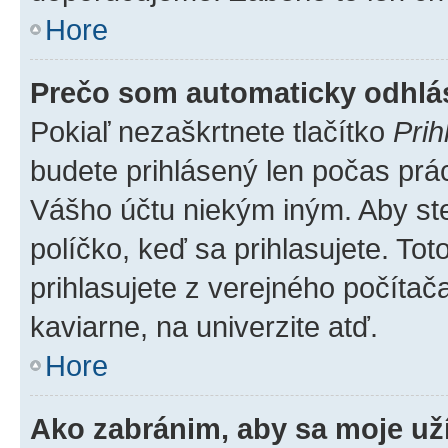
Hore
Prečo som automaticky odhl
Pokiaľ nezaškrtnete tlačítko
Prih
budete prihlásený len počas prác
Vášho účtu niekým iným. Aby ste 
políčko, keď sa prihlasujete. T
prihlasujete z verejného počítača,
kaviarne, na univerzite atď.
Hore
Ako zabránim, aby sa moje už