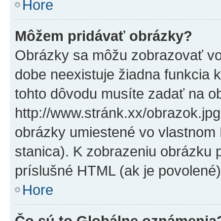
Hore
Môžem pridávať obrázky?
Obrázky sa môžu zobrazovať vo
dobe neexistuje žiadna funkcia 
tohto dôvodu musíte zadať na o
http://www.stránk.xx/obrazok.jp
obrázky umiestené vo vlastnom P
stanica). K zobrazeniu obrázku 
príslušné HTML (ak je povolené)
Hore
Čo sú to Globálne oznámenia