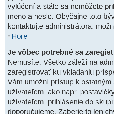
vylúčení a stále sa nemôžete prih
meno a heslo. Obyčajne toto býva
kontaktujte administrátora, mož
Hore
Je vôbec potrebné sa zaregis
Nemusíte. Všetko záleží na admin
zaregistrovať ku vkladaniu prís
Vám umožní prístup k ostatný
užívateľom, ako napr. postavičk
užívateľom, prihlásenie do skupí
doporučujeme. Zaberie to len chv