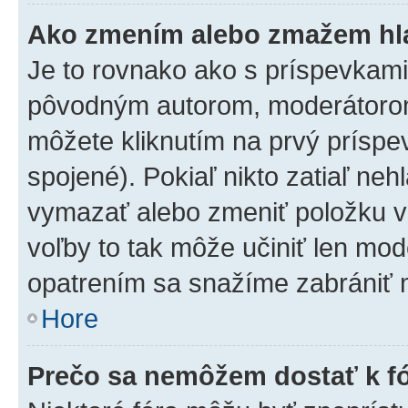
Ako zmením alebo zmažem hl
Je to rovnako ako s príspevkam
pôvodným autorom, moderátorom
môžete kliknutím na prvý príspe
spojené). Pokiaľ nikto zatiaľ neh
vymazať alebo zmeniť položku v
voľby to tak môže učiniť len mod
opatrením sa snažíme zabrániť m
Hore
Prečo sa nemôžem dostať k f