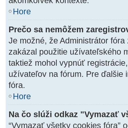
akomkoľvek kontexte.
Hore
Prečo sa nemôžem zaregistro
Je možné, že Administrátor fóra
zakázal použitie užívateľského me
taktiež mohol vypnúť registrácie
užívateľov na fórum. Pre ďalšie 
fóra.
Hore
Na čo slúži odkaz "Vymazať v
“Vymazať všetky cookies fóra” o