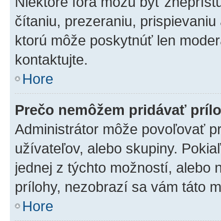
Niektoré fóra môžu byť zneprís
čítaniu, prezeraniu, prispievaniu
ktorú môže poskytnúť len moderát
kontaktujte.
Hore
Prečo nemôžem pridávať príl
Administrátor môže povoľovať pri
užívateľov, alebo skupiny. Poki
jednej z týchto možností, alebo 
prílohy, nezobrazí sa vám táto m
Hore