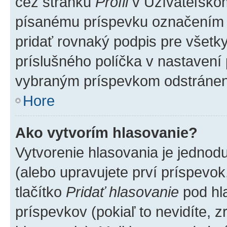
cez stránku
Profil
v Užívateľskom
písanému príspevku označením
pridať rovnaký podpis pre všet
príslušného políčka v nastavení 
vybraným príspevkom odstránen
Hore
Ako vytvorím hlasovanie?
Vytvorenie hlasovania je jednod
(alebo upravujete prví príspevok,
tlačítko
Pridať hlasovanie
pod hl
príspevkov (pokiaľ to nevidíte,