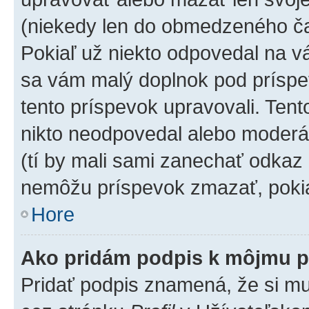
(niekedy len do obmedzeného čas
Pokiaľ už niekto odpovedal na vá
sa vám malý doplnok pod príspev
tento príspevok upravovali. Tento
nikto neodpovedal alebo moderáto
(tí by mali sami zanechať odkaz 
nemôžu príspevok zmazať, pokia
Hore
Ako pridám podpis k môjmu p
Pridať podpis znamená, že si mus