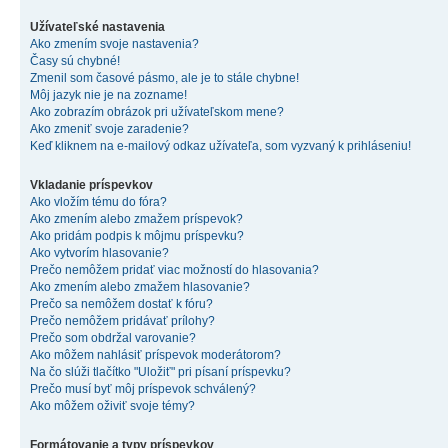
Užívateľské nastavenia
Ako zmením svoje nastavenia?
Časy sú chybné!
Zmenil som časové pásmo, ale je to stále chybne!
Môj jazyk nie je na zozname!
Ako zobrazím obrázok pri užívateľskom mene?
Ako zmeniť svoje zaradenie?
Keď kliknem na e-mailový odkaz užívateľa, som vyzvaný k prihláseniu!
Vkladanie príspevkov
Ako vložím tému do fóra?
Ako zmením alebo zmažem príspevok?
Ako pridám podpis k môjmu príspevku?
Ako vytvorím hlasovanie?
Prečo nemôžem pridať viac možností do hlasovania?
Ako zmením alebo zmažem hlasovanie?
Prečo sa nemôžem dostať k fóru?
Prečo nemôžem pridávať prílohy?
Prečo som obdržal varovanie?
Ako môžem nahlásiť príspevok moderátorom?
Na čo slúži tlačítko "Uložiť" pri písaní príspevku?
Prečo musí byť môj príspevok schválený?
Ako môžem oživiť svoje témy?
Formátovanie a typy príspevkov