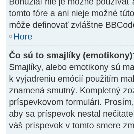
Bohužiaľ nie je možné používať
tomto fóre a ani nieje možné tú
môže definovať zvláštne BBCod
Hore
Čo sú to smajlíky (emotikony)
Smajlíky, alebo emotikony sú mal
k vyjadreniu emócií použitím mal
znamená smutný. Kompletný zozn
príspevkovom formulári. Prosím,
aby sa príspevok nestal nečitat
váš príspevok v tomto smere zm