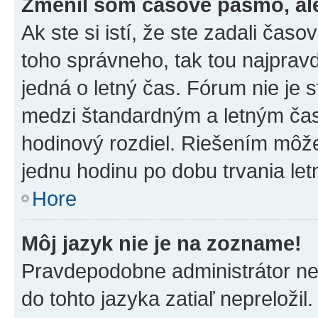
Zmenil som časové pásmo, ale 
Ak ste si istí, že ste zadali čas
toho správneho, tak tou najpra
jedná o letný čas. Fórum nie je 
medzi štandardným a letným čas
hodinový rozdiel. Riešením môž
jednu hodinu po dobu trvania le
Hore
Môj jazyk nie je na zozname!
Pravdepodobne administrátor nena
do tohto jazyka zatiaľ nepreložil