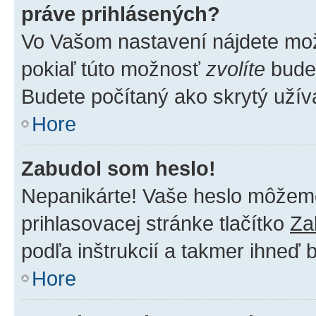
práve prihlásených?
Vo Vašom nastavení nájdete m
pokiaľ túto možnosť
zvolíte
budet
Budete počítaný ako skrytý užíva
Hore
Zabudol som heslo!
Nepanikárte! Vaše heslo môžeme 
prihlasovacej stránke tlačítko
Za
podľa inštrukcií a takmer ihneď 
Hore