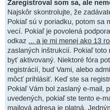
Zaregistroval som sa, ale nem
Najskôr skontrolujte, že zadáva
Pokiaľ sú v poriadku, potom sa 
vecí. Pokiaľ je povolená podpora 
odkaz
... a je mi menej ako 13 r
zaslaných inštrukcií. Pokiaľ toto
byť aktivovaný. Niektoré fóra po
registrácií, buď Vami, alebo adm
môcť prihlásiť. Keď ste sa regist
Pokiaľ Vám bol zaslaný e-mail, p
uvedených, pokiaľ ste tento e-mai
mailová adresa je platná. Jedný