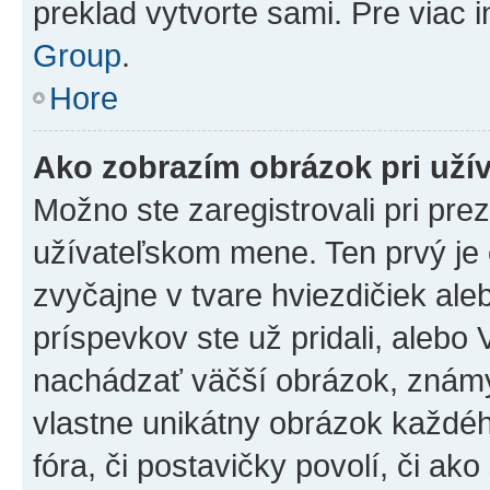
preklad vytvorte sami. Pre viac 
Group
.
Hore
Ako zobrazím obrázok pri už
Možno ste zaregistrovali pri pre
užívateľskom mene. Ten prvý je
zvyčajne v tvare hviezdičiek ale
príspevkov ste už pridali, alebo
nachádzať väčší obrázok, známy 
vlastne unikátny obrázok každého
fóra, či postavičky povolí, či ak