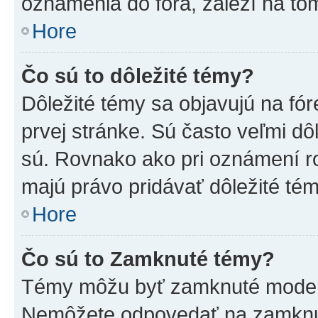
oznámenia do fóra, záleží na tom
Hore
Čo sú to dôležité témy?
Dôležité témy sa objavujú na f
prvej stránke. Sú často veľmi dôl
sú. Rovnako ako pri oznámení roz
majú právo pridávať dôležité tém
Hore
Čo sú to Zamknuté témy?
Témy môžu byť zamknuté moderá
Nemôžete odpovedať na zamknut