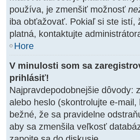
používa, je zmenšiť možnosť
ne
iba obťažovať. Pokiaľ si ste istí,
platná, kontaktujte administrátora
Hore
V minulosti som sa zaregistro
prihlásiť!
Najpravdepodobnejšie dôvody: z
alebo heslo (skontrolujte e-mail, k
bežné, že sa pravidelne odstraňuj
aby sa zmenšila veľkosť databáz
zapojte sa do diskusie.