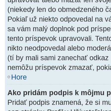
(niekedy len do obmedzeného čas
Pokiaľ už niekto odpovedal na vá
sa vám malý doplnok pod príspev
tento príspevok upravovali. Tento
nikto neodpovedal alebo moderáto
(tí by mali sami zanechať odkaz 
nemôžu príspevok zmazať, pokia
Hore
Ako pridám podpis k môjmu p
Pridať podpis znamená, že si mus