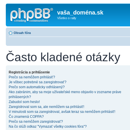
vaša_doména.sk
Všetko o rally
Obsah fóra
Často kladené otázky
Registrácia a prihlásenie
Prečo sa nemôžem prihlásiť?
Je vôbec potrebné sa zaregistrovať?
Prečo som automaticky odhlásený?
Ako zabránim, aby sa moje užívateľské meno objavilo v zozname práve
prihlásených?
Zabudol som heslo!
Zaregistroval som sa, ale nemôžem sa prihlásiť!
V minulosti som sa zaregistroval, avšak teraz sa nemôžem prihlásiť!
Čo znamená COPPA?
Prečo sa nemôžem zaregistrovať?
Na čo slúži odkaz "Vymazať všetky cookies fóra"?