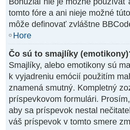
Bohužiaľ nie je možné používať
tomto fóre a ani nieje možné tú
môže definovať zvláštne BBCod
Hore
Čo sú to smajlíky (emotikony)
Smajlíky, alebo emotikony sú mal
k vyjadreniu emócií použitím mal
znamená smutný. Kompletný zozn
príspevkovom formulári. Prosím,
aby sa príspevok nestal nečitat
váš príspevok v tomto smere zm