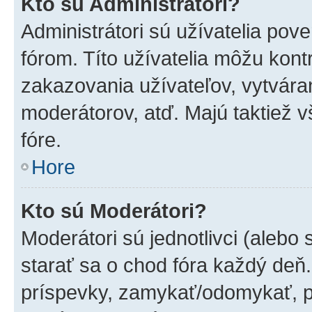
Kto sú Administrátori?
Administrátori sú užívatelia pov
fórom. Títo užívatelia môžu kont
zakazovania užívateľov, vytvára
moderátorov, atď. Majú taktiež
fóre.
Hore
Kto sú Moderátori?
Moderátori sú jednotlivci (alebo 
starať sa o chod fóra každý deň
príspevky, zamykať/odomykať, p