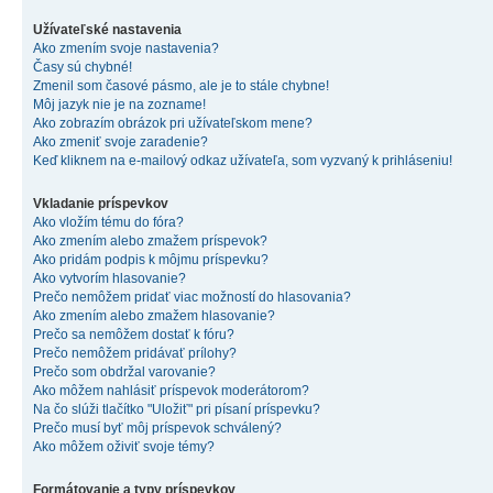
Užívateľské nastavenia
Ako zmením svoje nastavenia?
Časy sú chybné!
Zmenil som časové pásmo, ale je to stále chybne!
Môj jazyk nie je na zozname!
Ako zobrazím obrázok pri užívateľskom mene?
Ako zmeniť svoje zaradenie?
Keď kliknem na e-mailový odkaz užívateľa, som vyzvaný k prihláseniu!
Vkladanie príspevkov
Ako vložím tému do fóra?
Ako zmením alebo zmažem príspevok?
Ako pridám podpis k môjmu príspevku?
Ako vytvorím hlasovanie?
Prečo nemôžem pridať viac možností do hlasovania?
Ako zmením alebo zmažem hlasovanie?
Prečo sa nemôžem dostať k fóru?
Prečo nemôžem pridávať prílohy?
Prečo som obdržal varovanie?
Ako môžem nahlásiť príspevok moderátorom?
Na čo slúži tlačítko "Uložiť" pri písaní príspevku?
Prečo musí byť môj príspevok schválený?
Ako môžem oživiť svoje témy?
Formátovanie a typy príspevkov