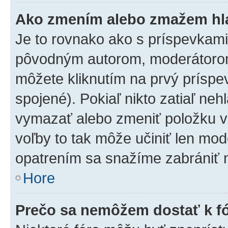
Ako zmením alebo zmažem hl
Je to rovnako ako s príspevkam
pôvodným autorom, moderátorom
môžete kliknutím na prvý príspe
spojené). Pokiaľ nikto zatiaľ neh
vymazať alebo zmeniť položku v
voľby to tak môže učiniť len mod
opatrením sa snažíme zabrániť m
Hore
Prečo sa nemôžem dostať k f