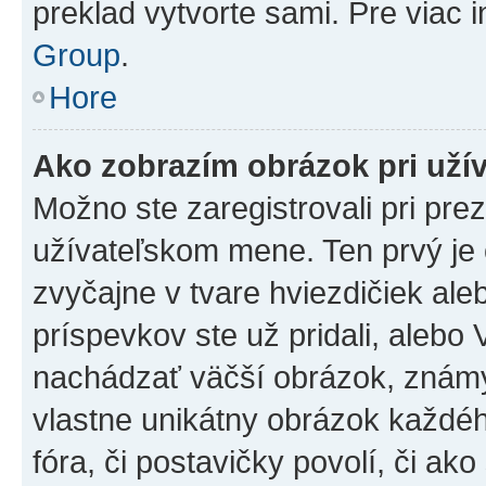
preklad vytvorte sami. Pre viac 
Group
.
Hore
Ako zobrazím obrázok pri už
Možno ste zaregistrovali pri pre
užívateľskom mene. Ten prvý je
zvyčajne v tvare hviezdičiek ale
príspevkov ste už pridali, alebo
nachádzať väčší obrázok, známy 
vlastne unikátny obrázok každého
fóra, či postavičky povolí, či ak