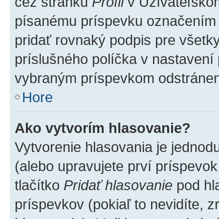
cez stránku
Profil
v Užívateľskom
písanému príspevku označením
pridať rovnaký podpis pre všet
príslušného políčka v nastavení 
vybraným príspevkom odstránen
Hore
Ako vytvorím hlasovanie?
Vytvorenie hlasovania je jednod
(alebo upravujete prví príspevok,
tlačítko
Pridať hlasovanie
pod hl
príspevkov (pokiaľ to nevidíte,