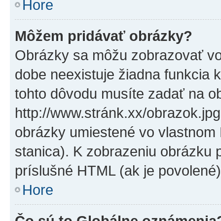
Hore
Môžem pridávať obrázky?
Obrázky sa môžu zobrazovať vo
dobe neexistuje žiadna funkcia 
tohto dôvodu musíte zadať na o
http://www.stránk.xx/obrazok.jp
obrázky umiestené vo vlastnom P
stanica). K zobrazeniu obrázku 
príslušné HTML (ak je povolené)
Hore
Čo sú to Globálne oznámenia