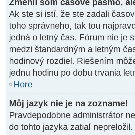
Zmenil som časové pásmo, ale 
Ak ste si istí, že ste zadali čas
toho správneho, tak tou najpra
jedná o letný čas. Fórum nie je 
medzi štandardným a letným čas
hodinový rozdiel. Riešením môž
jednu hodinu po dobu trvania le
Hore
Môj jazyk nie je na zozname!
Pravdepodobne administrátor nena
do tohto jazyka zatiaľ nepreložil