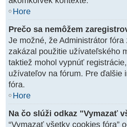
akomkoľvek kontexte.
Hore
Prečo sa nemôžem zaregistro
Je možné, že Administrátor fóra
zakázal použitie užívateľského me
taktiež mohol vypnúť registrácie
užívateľov na fórum. Pre ďalšie 
fóra.
Hore
Na čo slúži odkaz "Vymazať v
“Vymazať všetky cookies fóra” o