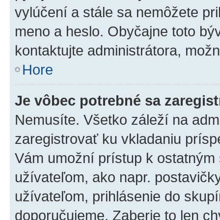
vylúčení a stále sa nemôžete prih
meno a heslo. Obyčajne toto býva
kontaktujte administrátora, mož
Hore
Je vôbec potrebné sa zaregis
Nemusíte. Všetko záleží na admin
zaregistrovať ku vkladaniu prís
Vám umožní prístup k ostatný
užívateľom, ako napr. postavičk
užívateľom, prihlásenie do skupí
doporučujeme. Zaberie to len chv