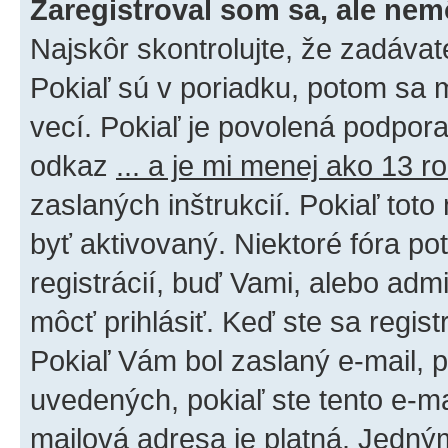
Zaregistroval som sa, ale nem
Najskôr skontrolujte, že zadáva
Pokiaľ sú v poriadku, potom sa 
vecí. Pokiaľ je povolená podpora 
odkaz
... a je mi menej ako 13 r
zaslaných inštrukcií. Pokiaľ toto
byť aktivovaný. Niektoré fóra po
registrácií, buď Vami, alebo adm
môcť prihlásiť. Keď ste sa regist
Pokiaľ Vám bol zaslaný e-mail, p
uvedených, pokiaľ ste tento e-mai
mailová adresa je platná. Jedný