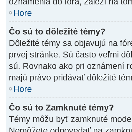
oznámenia do fóra, záleží na tom
Hore
Čo sú to dôležité témy?
Dôležité témy sa objavujú na f
prvej stránke. Sú často veľmi dôl
sú. Rovnako ako pri oznámení roz
majú právo pridávať dôležité tém
Hore
Čo sú to Zamknuté témy?
Témy môžu byť zamknuté moderá
Nemôžete odpovedať na zamknut