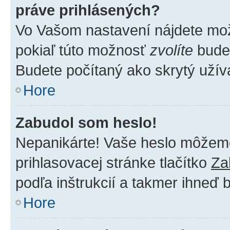
práve prihlásených?
Vo Vašom nastavení nájdete m
pokiaľ túto možnosť
zvolíte
budet
Budete počítaný ako skrytý užíva
Hore
Zabudol som heslo!
Nepanikárte! Vaše heslo môžeme 
prihlasovacej stránke tlačítko
Za
podľa inštrukcií a takmer ihneď 
Hore