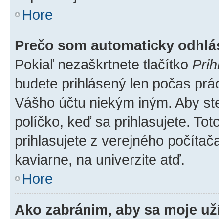
Hore
Prečo som automaticky odhl
Pokiaľ nezaškrtnete tlačítko
Prih
budete prihlásený len počas prác
Vášho účtu niekým iným. Aby ste 
políčko, keď sa prihlasujete. T
prihlasujete z verejného počítača,
kaviarne, na univerzite atď.
Hore
Ako zabránim, aby sa moje už