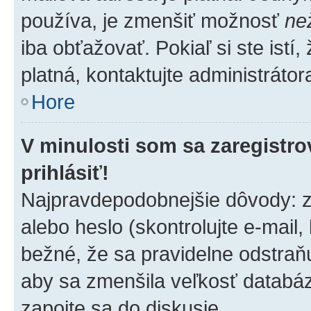
používa, je zmenšiť možnosť
ne
iba obťažovať. Pokiaľ si ste istí,
platná, kontaktujte administrátora
Hore
V minulosti som sa zaregistro
prihlásiť!
Najpravdepodobnejšie dôvody: z
alebo heslo (skontrolujte e-mail, k
bežné, že sa pravidelne odstraňuj
aby sa zmenšila veľkosť databáz
zapojte sa do diskusie.