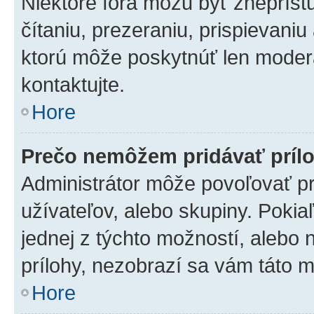
Niektoré fóra môžu byť zneprís
čítaniu, prezeraniu, prispievaniu
ktorú môže poskytnúť len moderát
kontaktujte.
Hore
Prečo nemôžem pridávať príl
Administrátor môže povoľovať pri
užívateľov, alebo skupiny. Poki
jednej z týchto možností, alebo 
prílohy, nezobrazí sa vám táto m
Hore