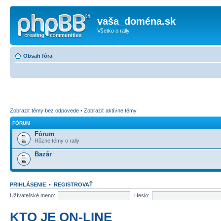
vaša_doména.sk
Všetko o rally
Obsah fóra
Zobraziť témy bez odpovede
•
Zobraziť aktívne témy
FÓRUM
Fórum
Rôzne témy o rally
Bazár
PRIHLÁSENIE
•
REGISTROVAŤ
Užívateľské meno:
Heslo:
KTO JE ON-LINE