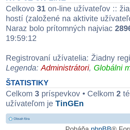
Celkovo
31
on-line užívateľov :: ži
hostí (založené na aktivite užívate
Naraz bolo prítomných najviac
289
19:59:12
Registrovaní užívatelia: Žiadny reg
Legenda:
Administrátori
,
Globálni m
ŠTATISTIKY
Celkom
3
príspevkov • Celkom
2
té
užívateľom je
TinGEn
Obsah fóra
Poháňa
phpBB
® For