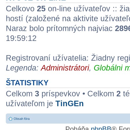
Celkovo
25
on-line užívateľov :: ži
hostí (založené na aktivite užívate
Naraz bolo prítomných najviac
289
19:59:12
Registrovaní užívatelia: Žiadny reg
Legenda:
Administrátori
,
Globálni m
ŠTATISTIKY
Celkom
3
príspevkov • Celkom
2
té
užívateľom je
TinGEn
Obsah fóra
Poháňa
phpBB
® For