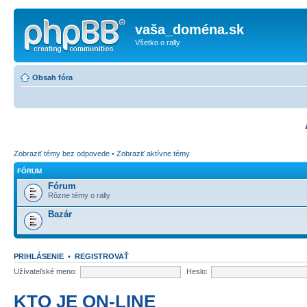
vaša_doména.sk
Všetko o rally
Obsah fóra
Zobraziť témy bez odpovede
•
Zobraziť aktívne témy
FÓRUM
Fórum
Rôzne témy o rally
Bazár
PRIHLÁSENIE
•
REGISTROVAŤ
Užívateľské meno:
Heslo:
KTO JE ON-LINE