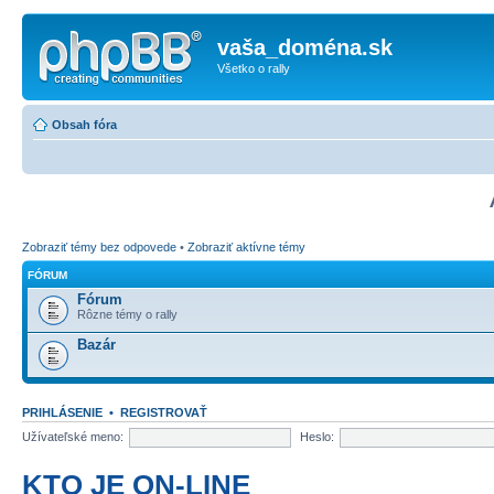
vaša_doména.sk
Všetko o rally
Obsah fóra
Zobraziť témy bez odpovede
•
Zobraziť aktívne témy
FÓRUM
Fórum
Rôzne témy o rally
Bazár
PRIHLÁSENIE
•
REGISTROVAŤ
Užívateľské meno:
Heslo:
KTO JE ON-LINE