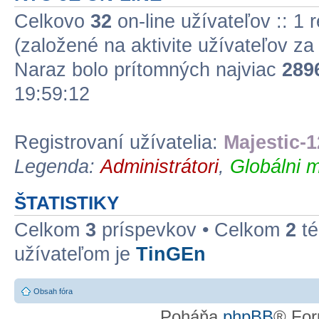
Celkovo
32
on-line užívateľov :: 1 
(založené na aktivite užívateľov z
Naraz bolo prítomných najviac
289
19:59:12
Registrovaní užívatelia:
Majestic-1
Legenda:
Administrátori
,
Globálni m
ŠTATISTIKY
Celkom
3
príspevkov • Celkom
2
té
užívateľom je
TinGEn
Obsah fóra
Poháňa
phpBB
® For