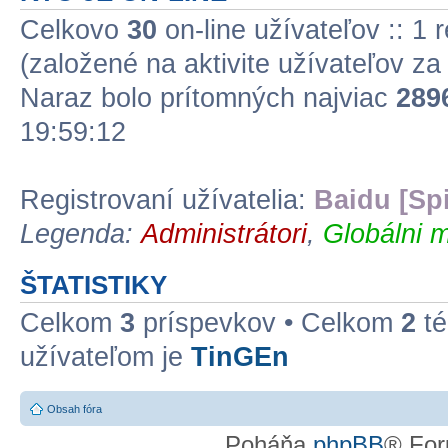
Celkovo
30
on-line užívateľov :: 1 
(založené na aktivite užívateľov z
Naraz bolo prítomných najviac
289
19:59:12
Registrovaní užívatelia:
Baidu [Sp
Legenda:
Administrátori
,
Globálni m
ŠTATISTIKY
Celkom
3
príspevkov • Celkom
2
té
užívateľom je
TinGEn
Obsah fóra
Poháňa
phpBB
® For