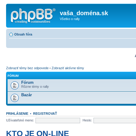
vaša_doména.sk
Všetko o rally
Obsah fóra
Zobraziť témy bez odpovede
•
Zobraziť aktívne témy
FÓRUM
Fórum
Rôzne témy o rally
Bazár
PRIHLÁSENIE
•
REGISTROVAŤ
Užívateľské meno:
Heslo:
KTO JE ON-LINE