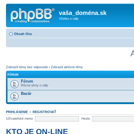
vaša_doména.sk
Všetko o rally
Obsah fóra
Zobraziť témy bez odpovede
•
Zobraziť aktívne témy
FÓRUM
Fórum
Rôzne témy o rally
Bazár
PRIHLÁSENIE
•
REGISTROVAŤ
Užívateľské meno:
Heslo:
KTO JE ON-LINE