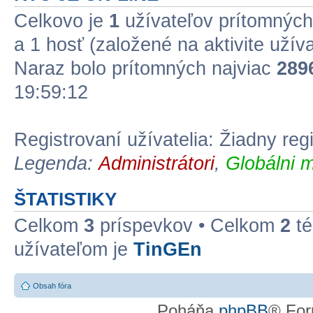
Celkovo je
1
užívateľov prítomných:
a 1 hosť (založené na aktivite užív
Naraz bolo prítomných najviac
289
19:59:12
Registrovaní užívatelia: Žiadny reg
Legenda:
Administrátori
,
Globálni m
ŠTATISTIKY
Celkom
3
príspevkov • Celkom
2
té
užívateľom je
TinGEn
Obsah fóra
Poháňa
phpBB
® For