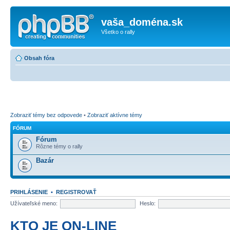
vaša_doména.sk
Všetko o rally
Obsah fóra
Zobraziť témy bez odpovede
•
Zobraziť aktívne témy
FÓRUM
Fórum
Rôzne témy o rally
Bazár
PRIHLÁSENIE
•
REGISTROVAŤ
Užívateľské meno:
Heslo:
KTO JE ON-LINE