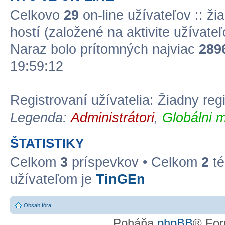
Celkovo
29
on-line užívateľov :: ži
hostí (založené na aktivite užívate
Naraz bolo prítomných najviac
289
19:59:12
Registrovaní užívatelia: Žiadny reg
Legenda:
Administrátori
,
Globálni m
ŠTATISTIKY
Celkom
3
príspevkov • Celkom
2
té
užívateľom je
TinGEn
Obsah fóra
Poháňa
phpBB
® For