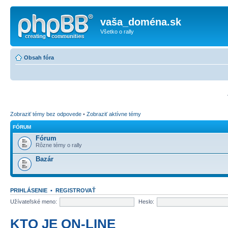
vaša_doména.sk
Všetko o rally
Obsah fóra
Zobraziť témy bez odpovede
•
Zobraziť aktívne témy
FÓRUM
Fórum
Rôzne témy o rally
Bazár
PRIHLÁSENIE
•
REGISTROVAŤ
Užívateľské meno:
Heslo:
KTO JE ON-LINE