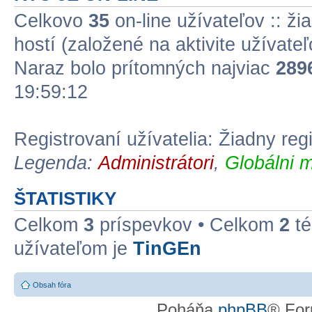
Celkovo
35
on-line užívateľov :: ži
hostí (založené na aktivite užívate
Naraz bolo prítomných najviac
289
19:59:12
Registrovaní užívatelia: Žiadny reg
Legenda:
Administrátori
,
Globálni m
ŠTATISTIKY
Celkom
3
príspevkov • Celkom
2
té
užívateľom je
TinGEn
Obsah fóra
Poháňa
phpBB
® For