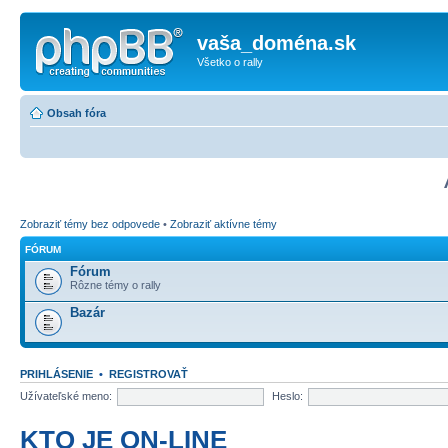
vaša_doména.sk
Všetko o rally
Obsah fóra
Zobraziť témy bez odpovede
•
Zobraziť aktívne témy
FÓRUM
Fórum
Rôzne témy o rally
Bazár
PRIHLÁSENIE
•
REGISTROVAŤ
Užívateľské meno:
Heslo:
KTO JE ON-LINE