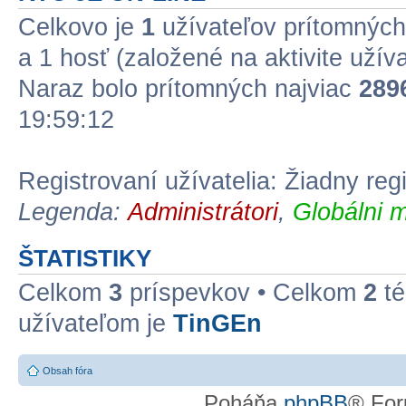
Celkovo je
1
užívateľov prítomných:
a 1 hosť (založené na aktivite užív
Naraz bolo prítomných najviac
289
19:59:12
Registrovaní užívatelia: Žiadny reg
Legenda:
Administrátori
,
Globálni m
ŠTATISTIKY
Celkom
3
príspevkov • Celkom
2
té
užívateľom je
TinGEn
Obsah fóra
Poháňa
phpBB
® For