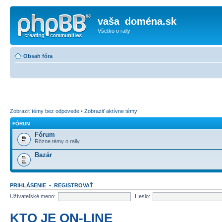
vaša_doména.sk
Všetko o rally
Obsah fóra
Zobraziť témy bez odpovede
•
Zobraziť aktívne témy
FÓRUM
Fórum
Rôzne témy o rally
Bazár
PRIHLÁSENIE
•
REGISTROVAŤ
Užívateľské meno:
Heslo:
KTO JE ON-LINE