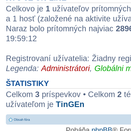
Celkovo je
1
užívateľov prítomných:
a 1 hosť (založené na aktivite užív
Naraz bolo prítomných najviac
289
19:59:12
Registrovaní užívatelia: Žiadny reg
Legenda:
Administrátori
,
Globálni m
ŠTATISTIKY
Celkom
3
príspevkov • Celkom
2
té
užívateľom je
TinGEn
Obsah fóra
Poháňa
phpBB
® For