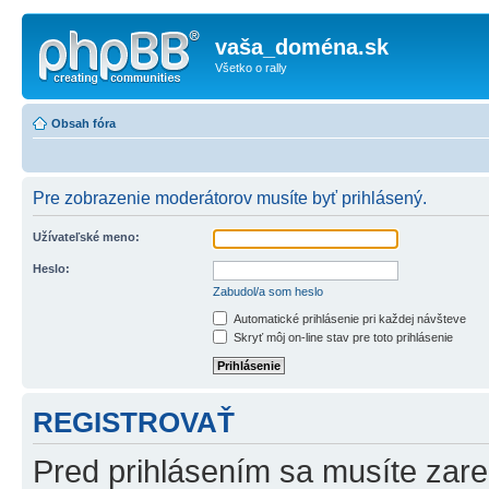
vaša_doména.sk
Všetko o rally
Obsah fóra
Pre zobrazenie moderátorov musíte byť prihlásený.
Užívateľské meno:
Heslo:
Zabudol/a som heslo
Automatické prihlásenie pri každej návšteve
Skryť môj on-line stav pre toto prihlásenie
REGISTROVAŤ
Pred prihlásením sa musíte zareg