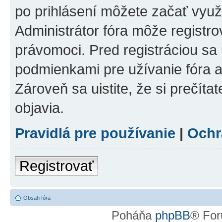
po prihlásení môžete začať využí
Administrátor fóra môže registr
právomoci. Pred registráciou sa u
podmienkami pre užívanie fóra a
Zároveň sa uistite, že si prečíta
objavia.
Pravidlá pre používanie
|
Ochr
Registrovať
Obsah fóra
Poháňa
phpBB
® For