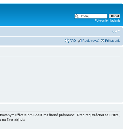
Pokročilé hľadanie
FAQ
Registrovať
Prihlásenie
strovaným užívateľom udeliť rozšírené právomoci. Pred registráciou sa uistite,
a na fóre objavia.