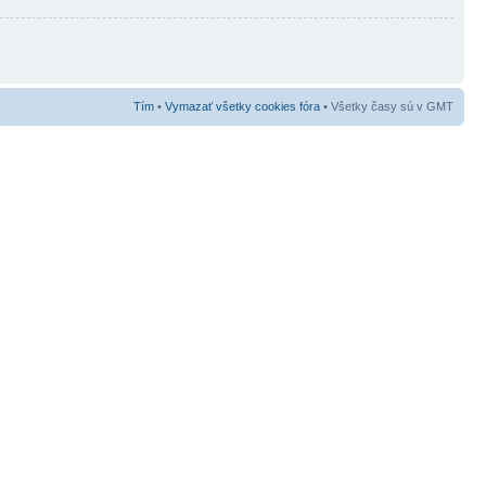
Tím
•
Vymazať všetky cookies fóra
• Všetky časy sú v GMT