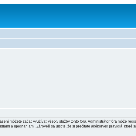
hlásení môžete začať využívať všetky služby tohto fóra. Administrátor fóra môže regi
lami a ujednaniami. Zároveň sa uistite, že si prečítate akékoľvek pravidlá, ktoré s