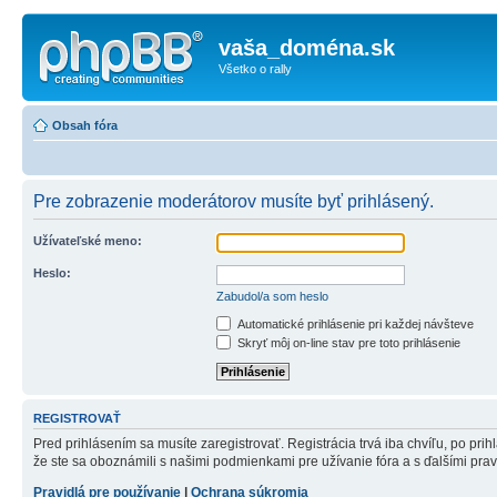
vaša_doména.sk
Všetko o rally
Obsah fóra
Pre zobrazenie moderátorov musíte byť prihlásený.
Užívateľské meno:
Heslo:
Zabudol/a som heslo
Automatické prihlásenie pri každej návšteve
Skryť môj on-line stav pre toto prihlásenie
REGISTROVAŤ
Pred prihlásením sa musíte zaregistrovať. Registrácia trvá iba chvíľu, po pri
že ste sa oboznámili s našimi podmienkami pre užívanie fóra a s ďalšími pravid
Pravidlá pre používanie
|
Ochrana súkromia