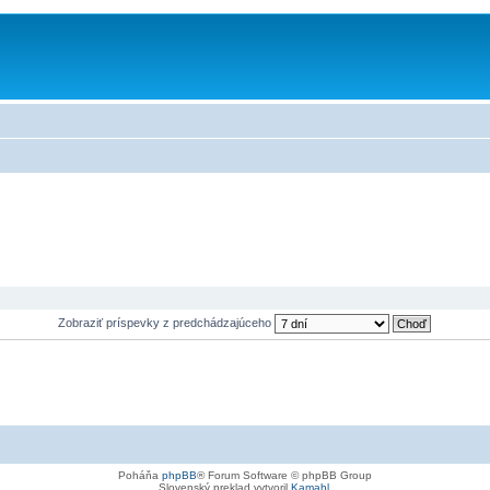
Zobraziť príspevky z predchádzajúceho
Poháňa
phpBB
® Forum Software © phpBB Group
Slovenský preklad vytvoril
Kamahl
.