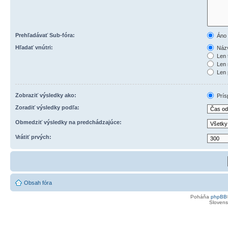
Prehľadávať Sub-fóra:
Áno
Hľadať vnútri:
Názv
Len 
Len 
Len 
Zobraziť výsledky ako:
Prís
Zoradiť výsledky podľa:
Obmedziť výsledky na predchádzajúce:
Vrátiť prvých:
Obsah fóra
Poháňa
phpBB
Slovensk