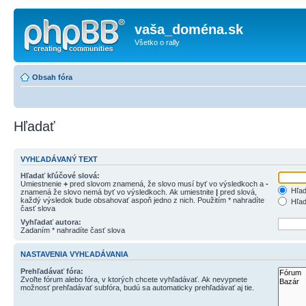
vaša_doména.sk
Všetko o rally
Obsah fóra
Hľadať
VYHĽADÁVANÝ TEXT
Hľadať kľúčové slová:
Umiestnenie
+
pred slovom znamená, že slovo musí byť vo výsledkoch a
-
Hľad
znamená že slovo nemá byť vo výsledkoch. Ak umiestnite
|
pred slová,
každý výsledok bude obsahovať aspoň jedno z nich. Použitím * nahradíte
Hľad
časť slova
Vyhľadať autora:
Zadaním * nahradíte časť slova
NASTAVENIA VYHĽADÁVANIA
Prehľadávať fóra:
Zvoľte fórum alebo fóra, v ktorých chcete vyhľadávať. Ak nevypnete
možnosť prehľadávať subfóra, budú sa automaticky prehľadávať aj tie.