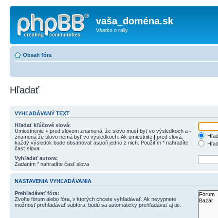
vaša_doména.sk
Všetko o rally
Obsah fóra
Hľadať
VYHĽADÁVANÝ TEXT
Hľadať kľúčové slová:
Umiestnenie
+
pred slovom znamená, že slovo musí byť vo výsledkoch a
-
Hľad
znamená že slovo nemá byť vo výsledkoch. Ak umiestnite
|
pred slová,
každý výsledok bude obsahovať aspoň jedno z nich. Použitím * nahradíte
Hľad
časť slova
Vyhľadať autora:
Zadaním * nahradíte časť slova
NASTAVENIA VYHĽADÁVANIA
Prehľadávať fóra:
Zvoľte fórum alebo fóra, v ktorých chcete vyhľadávať. Ak nevypnete
možnosť prehľadávať subfóra, budú sa automaticky prehľadávať aj tie.