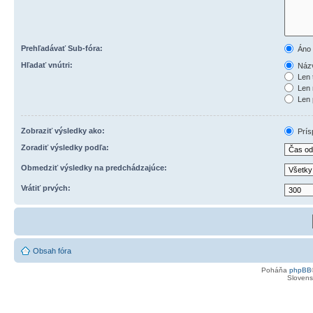
Prehľadávať Sub-fóra:
Áno
Hľadať vnútri:
Názv
Len 
Len 
Len 
Zobraziť výsledky ako:
Prís
Zoradiť výsledky podľa:
Obmedziť výsledky na predchádzajúce:
Vrátiť prvých:
Obsah fóra
Poháňa
phpBB
Slovensk