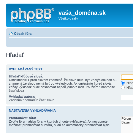
vaša_doména.sk
Všetko o rally
Obsah fóra
Hľadať
VYHĽADÁVANÝ TEXT
Hľadať kľúčové slová:
Umiestnenie
+
pred slovom znamená, že slovo musí byť vo výsledkoch a
-
Hľad
znamená že slovo nemá byť vo výsledkoch. Ak umiestnite
|
pred slová,
každý výsledok bude obsahovať aspoň jedno z nich. Použitím * nahradíte
Hľad
časť slova
Vyhľadať autora:
Zadaním * nahradíte časť slova
NASTAVENIA VYHĽADÁVANIA
Prehľadávať fóra:
Zvoľte fórum alebo fóra, v ktorých chcete vyhľadávať. Ak nevypnete
možnosť prehľadávať subfóra, budú sa automaticky prehľadávať aj tie.