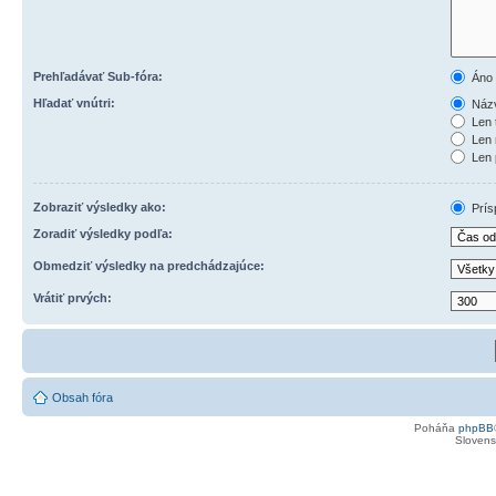
Prehľadávať Sub-fóra:
Áno
Hľadať vnútri:
Názv
Len 
Len 
Len 
Zobraziť výsledky ako:
Prís
Zoradiť výsledky podľa:
Obmedziť výsledky na predchádzajúce:
Vrátiť prvých:
Obsah fóra
Poháňa
phpBB
Slovensk