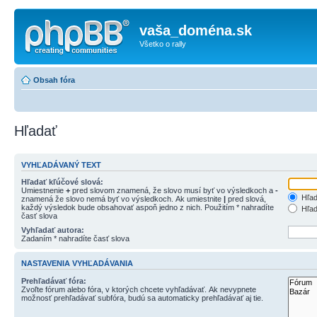
vaša_doména.sk
Všetko o rally
Obsah fóra
Hľadať
VYHĽADÁVANÝ TEXT
Hľadať kľúčové slová:
Umiestnenie
+
pred slovom znamená, že slovo musí byť vo výsledkoch a
-
Hľad
znamená že slovo nemá byť vo výsledkoch. Ak umiestnite
|
pred slová,
každý výsledok bude obsahovať aspoň jedno z nich. Použitím * nahradíte
Hľad
časť slova
Vyhľadať autora:
Zadaním * nahradíte časť slova
NASTAVENIA VYHĽADÁVANIA
Prehľadávať fóra:
Zvoľte fórum alebo fóra, v ktorých chcete vyhľadávať. Ak nevypnete
možnosť prehľadávať subfóra, budú sa automaticky prehľadávať aj tie.