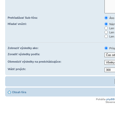
Prehľadávať Sub-fóra:
Áno
Hľadať vnútri:
Názv
Len 
Len 
Len 
Zobraziť výsledky ako:
Prís
Zoradiť výsledky podľa:
Obmedziť výsledky na predchádzajúce:
Vrátiť prvých:
Obsah fóra
Poháňa
phpBB
Slovensk