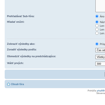
Prehľadávať Sub-fóra:
Áno
Hľadať vnútri:
Názv
Len 
Len 
Len 
Zobraziť výsledky ako:
Prís
Zoradiť výsledky podľa:
Obmedziť výsledky na predchádzajúce:
Vrátiť prvých:
Obsah fóra
Poháňa
phpBB
Slovensk