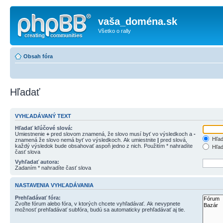
vaša_doména.sk
Všetko o rally
Obsah fóra
Hľadať
VYHĽADÁVANÝ TEXT
Hľadať kľúčové slová:
Umiestnenie
+
pred slovom znamená, že slovo musí byť vo výsledkoch a
-
Hľad
znamená že slovo nemá byť vo výsledkoch. Ak umiestnite
|
pred slová,
každý výsledok bude obsahovať aspoň jedno z nich. Použitím * nahradíte
Hľad
časť slova
Vyhľadať autora:
Zadaním * nahradíte časť slova
NASTAVENIA VYHĽADÁVANIA
Prehľadávať fóra:
Zvoľte fórum alebo fóra, v ktorých chcete vyhľadávať. Ak nevypnete
možnosť prehľadávať subfóra, budú sa automaticky prehľadávať aj tie.