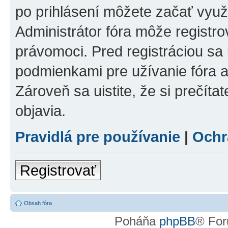
po prihlásení môžete začať využí
Administrátor fóra môže registr
právomoci. Pred registráciou sa u
podmienkami pre užívanie fóra a
Zároveň sa uistite, že si prečíta
objavia.
Pravidlá pre používanie
|
Ochr
Registrovať
Obsah fóra
Poháňa
phpBB
® For