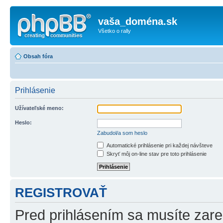
vaša_doména.sk
Všetko o rally
Obsah fóra
Prihlásenie
Užívateľské meno:
Heslo:
Zabudol/a som heslo
Automatické prihlásenie pri každej návšteve
Skryť môj on-line stav pre toto prihlásenie
REGISTROVAŤ
Pred prihlásením sa musíte zareg