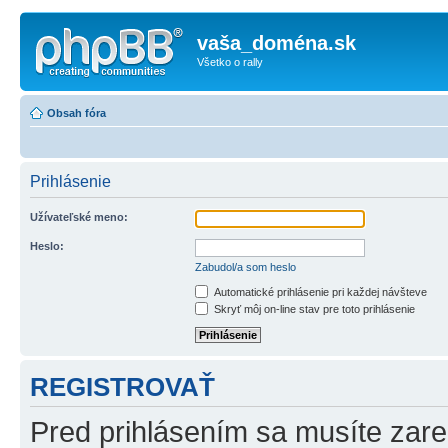
vaša_doména.sk
Všetko o rally
Obsah fóra
Prihlásenie
Užívateľské meno:
Heslo:
Zabudol/a som heslo
Automatické prihlásenie pri každej návšteve
Skryť môj on-line stav pre toto prihlásenie
REGISTROVAŤ
Pred prihlásením sa musíte zareg