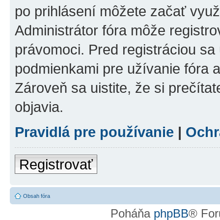
po prihlásení môžete začať využí
Administrátor fóra môže registr
právomoci. Pred registráciou sa u
podmienkami pre užívanie fóra a
Zároveň sa uistite, že si prečíta
objavia.
Pravidlá pre používanie
|
Ochr
Registrovať
Obsah fóra
Poháňa
phpBB
® For