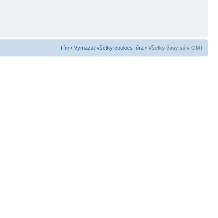
Tím
•
Vymazať všetky cookies fóra
• Všetky časy sú v GMT