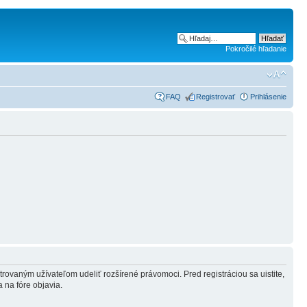
Pokročilé hľadanie
FAQ
Registrovať
Prihlásenie
strovaným užívateľom udeliť rozšírené právomoci. Pred registráciou sa uistite,
a na fóre objavia.