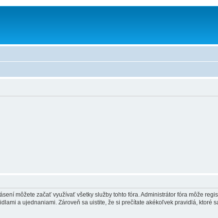
hlásení môžete začať využívať všetky služby tohto fóra. Administrátor fóra môže regi
lami a ujednaniami. Zároveň sa uistite, že si prečítate akékoľvek pravidlá, ktoré s