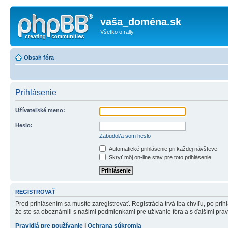
vaša_doména.sk
Všetko o rally
Obsah fóra
Prihlásenie
Užívateľské meno:
Heslo:
Zabudol/a som heslo
Automatické prihlásenie pri každej návšteve
Skryť môj on-line stav pre toto prihlásenie
REGISTROVAŤ
Pred prihlásením sa musíte zaregistrovať. Registrácia trvá iba chvíľu, po pri
že ste sa oboznámili s našimi podmienkami pre užívanie fóra a s ďalšími pravid
Pravidlá pre používanie
|
Ochrana súkromia