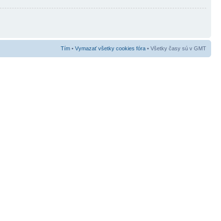
Tím
•
Vymazať všetky cookies fóra
• Všetky časy sú v GMT