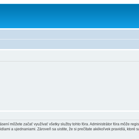
hlásení môžete začať využívať všetky služby tohto fóra. Administrátor fóra môže regi
lami a ujednaniami. Zároveň sa uistite, že si prečítate akékoľvek pravidlá, ktoré s