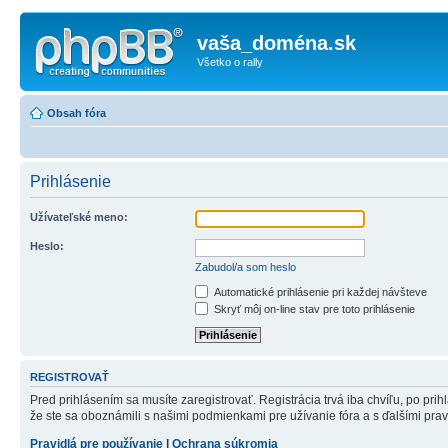
vaša_doména.sk
Všetko o rally
Obsah fóra
Prihlásenie
Užívateľské meno:
Heslo:
Zabudol/a som heslo
Automatické prihlásenie pri každej návšteve
Skryť môj on-line stav pre toto prihlásenie
REGISTROVAŤ
Pred prihlásením sa musíte zaregistrovať. Registrácia trvá iba chvíľu, po pri
že ste sa oboznámili s našimi podmienkami pre užívanie fóra a s ďalšími pravid
Pravidlá pre používanie
|
Ochrana súkromia