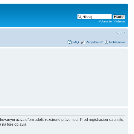
Pokročilé hľadanie
FAQ
Registrovať
Prihlásenie
strovaným užívateľom udeliť rozšírené právomoci. Pred registráciou sa uistite,
a na fóre objavia.