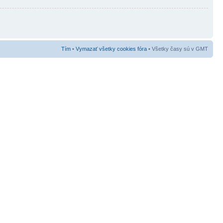
Tím
•
Vymazať všetky cookies fóra
• Všetky časy sú v GMT