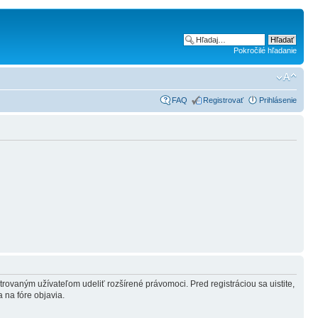
Pokročilé hľadanie
FAQ
Registrovať
Prihlásenie
strovaným užívateľom udeliť rozšírené právomoci. Pred registráciou sa uistite,
a na fóre objavia.