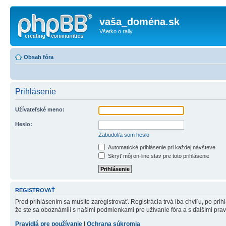
vaša_doména.sk
Všetko o rally
Obsah fóra
Prihlásenie
Užívateľské meno:
Heslo:
Zabudol/a som heslo
Automatické prihlásenie pri každej návšteve
Skryť môj on-line stav pre toto prihlásenie
REGISTROVAŤ
Pred prihlásením sa musíte zaregistrovať. Registrácia trvá iba chvíľu, po pri
že ste sa oboznámili s našimi podmienkami pre užívanie fóra a s ďalšími pravid
Pravidlá pre používanie
|
Ochrana súkromia