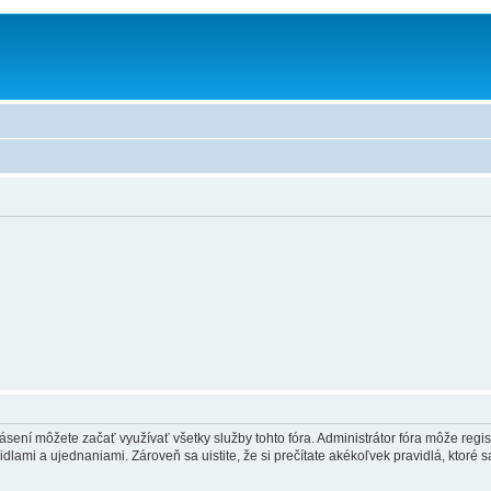
hlásení môžete začať využívať všetky služby tohto fóra. Administrátor fóra môže regi
lami a ujednaniami. Zároveň sa uistite, že si prečítate akékoľvek pravidlá, ktoré s