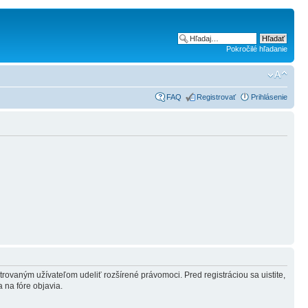
Pokročilé hľadanie
FAQ
Registrovať
Prihlásenie
strovaným užívateľom udeliť rozšírené právomoci. Pred registráciou sa uistite,
a na fóre objavia.