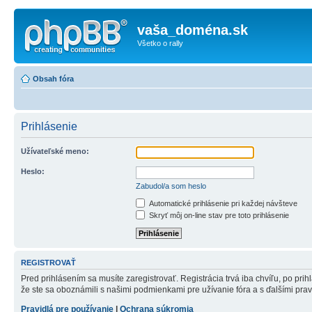
vaša_doména.sk
Všetko o rally
Obsah fóra
Prihlásenie
Užívateľské meno:
Heslo:
Zabudol/a som heslo
Automatické prihlásenie pri každej návšteve
Skryť môj on-line stav pre toto prihlásenie
REGISTROVAŤ
Pred prihlásením sa musíte zaregistrovať. Registrácia trvá iba chvíľu, po pri
že ste sa oboznámili s našimi podmienkami pre užívanie fóra a s ďalšími pravid
Pravidlá pre používanie
|
Ochrana súkromia