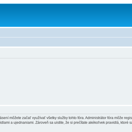
hlásení môžete začať využívať všetky služby tohto fóra. Administrátor fóra môže regi
lami a ujednaniami. Zároveň sa uistite, že si prečítate akékoľvek pravidlá, ktoré s