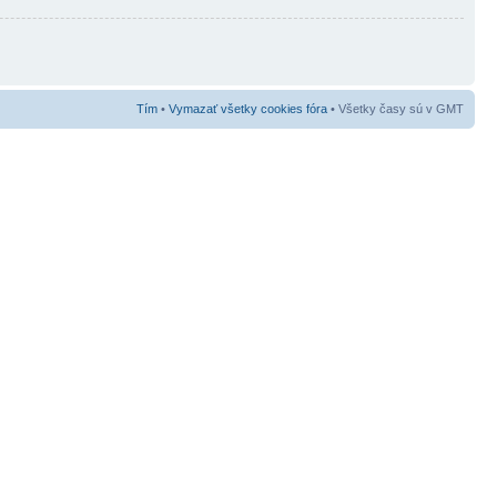
Tím
•
Vymazať všetky cookies fóra
• Všetky časy sú v GMT