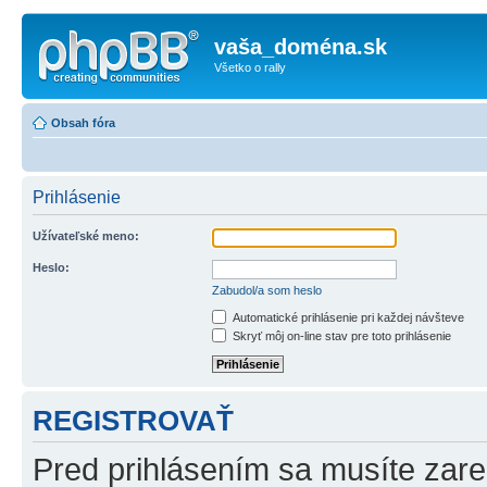
vaša_doména.sk
Všetko o rally
Obsah fóra
Prihlásenie
Užívateľské meno:
Heslo:
Zabudol/a som heslo
Automatické prihlásenie pri každej návšteve
Skryť môj on-line stav pre toto prihlásenie
REGISTROVAŤ
Pred prihlásením sa musíte zareg