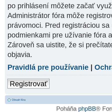
po prihlásení môžete začať využí
Administrátor fóra môže registr
právomoci. Pred registráciou sa u
podmienkami pre užívanie fóra a
Zároveň sa uistite, že si prečíta
objavia.
Pravidlá pre používanie
|
Ochr
Registrovať
Obsah fóra
Poháňa
phpBB
® For