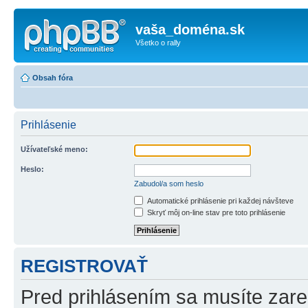
vaša_doména.sk
Všetko o rally
Obsah fóra
Prihlásenie
Užívateľské meno:
Heslo:
Zabudol/a som heslo
Automatické prihlásenie pri každej návšteve
Skryť môj on-line stav pre toto prihlásenie
REGISTROVAŤ
Pred prihlásením sa musíte zareg