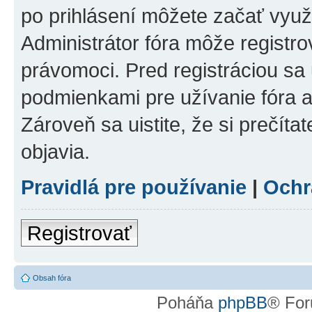
po prihlásení môžete začať využí
Administrátor fóra môže registr
právomoci. Pred registráciou sa u
podmienkami pre užívanie fóra a
Zároveň sa uistite, že si prečíta
objavia.
Pravidlá pre používanie
|
Ochr
Registrovať
Obsah fóra
Poháňa
phpBB
® For