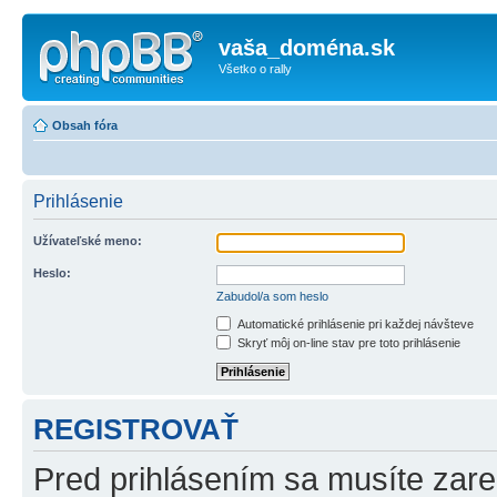
vaša_doména.sk
Všetko o rally
Obsah fóra
Prihlásenie
Užívateľské meno:
Heslo:
Zabudol/a som heslo
Automatické prihlásenie pri každej návšteve
Skryť môj on-line stav pre toto prihlásenie
REGISTROVAŤ
Pred prihlásením sa musíte zareg