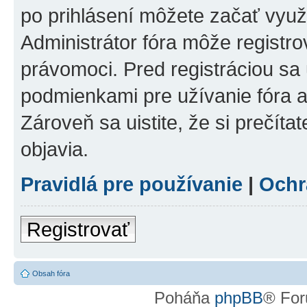
po prihlásení môžete začať využí
Administrátor fóra môže registr
právomoci. Pred registráciou sa u
podmienkami pre užívanie fóra a
Zároveň sa uistite, že si prečíta
objavia.
Pravidlá pre používanie
|
Ochr
Registrovať
Obsah fóra
Poháňa
phpBB
® For