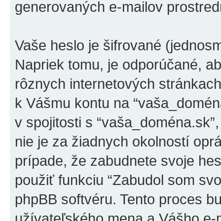
generovaných e-mailov prostred
Vaše heslo je šifrované (jednos
Napriek tomu, je odporúčané, ab
rôznych internetových stránkach
k Vášmu kontu na “vaša_doména.s
v spojitosti s “vaša_doména.sk”
nie je za žiadnych okolností op
prípade, že zabudnete svoje hes
použiť funkciu “Zabudol som svoj
phpBB softvéru. Tento proces b
užívateľského mena a Vášho e-m