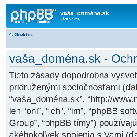
vaša_doména.sk
Všetko o rally
Obsah fóra
vaša_doména.sk - Ochr
Tieto zásady dopodrobna vysvet
pridruženými spoločnosťami (ďale
“vaša_doména.sk”, “http://www.
len “oni”, “ich”, “im”, “phpBB s
Group”, “phpBB tímy”) používa
akéhokoľvek spojenia s Vami (ďal