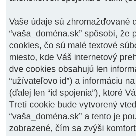
Vaše údaje sú zhromažďované dv
“vaša_doména.sk” spôsobí, že ph
cookies, čo sú malé textové súb
miesto, kde Váš internetový pre
dve cookies obsahujú len informác
“užívateľovo id”) a informáciu n
(ďalej len “id spojenia”), ktoré 
Tretí cookie bude vytvorený vte
“vaša_doména.sk” a tento je pou
zobrazené, čím sa zvýši komfort