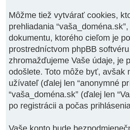
Môžme tiež vytvárať cookies, k
prehliadania “vaša_doména.sk”,
dokumentu, ktorého cieľom je po
prostredníctvom phpBB softvéru
zhromažďujeme Vaše údaje, je p
odošlete. Toto môže byť, avšak
užívateľ (ďalej len “anonymné pr
“vaša_doména.sk” (ďalej len “Va
po registrácii a počas prihláseni
Vaše konto bude bezpodmieneč