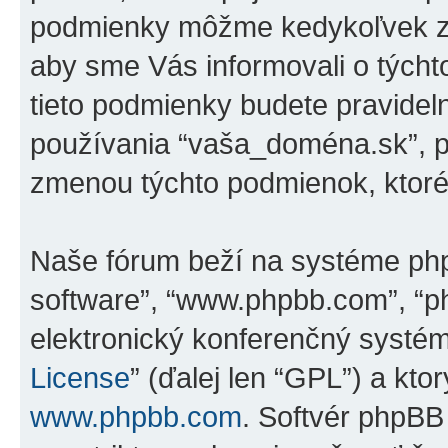
podmienky môžme kedykoľvek zm
aby sme Vás informovali o tých
tieto podmienky budete pravidel
používania “vaša_doména.sk”, p
zmenou týchto podmienok, ktoré
Naše fórum beží na systéme phpBB
software”, “www.phpbb.com”, “p
elektronický konferenčný systé
License
” (ďalej len “GPL”) a kto
www.phpbb.com
. Softvér phpBB