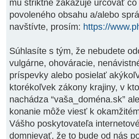
mu striktne zakazuje určovať 
povoleného obsahu a/alebo správ
navštívte, prosím:
https://www.
Súhlasíte s tým, že nebudete od
vulgárne, ohováracie, nenávistn
príspevky alebo posielať akýkoľ
ktorékoľvek zákony krajiny, v kto
nachádza “vaša_doména.sk” ale
konanie môže viesť k okamžitém
Vášho poskytovateľa internetov
domnievať, že to bude od nás p