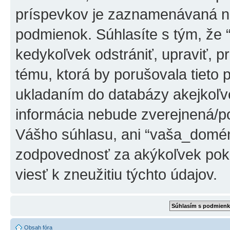
príspevkov je zaznamenávaná na
podmienok. Súhlasíte s tým, že
kedykoľvek odstrániť, upraviť, 
tému, ktorá by porušovala tieto 
ukladaním do databázy akejkoľvek
informácia nebude zverejnená/po
Vášho súhlasu, ani “vaša_domé
zodpovednosť za akýkoľvek poku
viesť k zneužitiu týchto údajov.
Obsah fóra