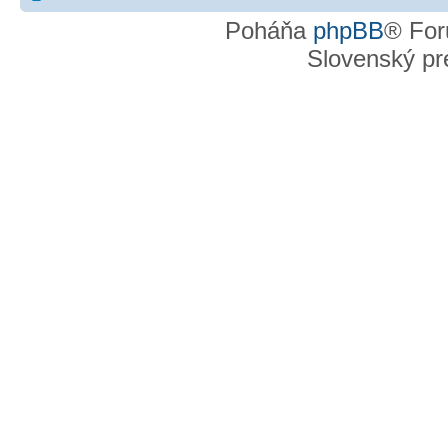
Poháňa
phpBB
® For
Slovenský pre