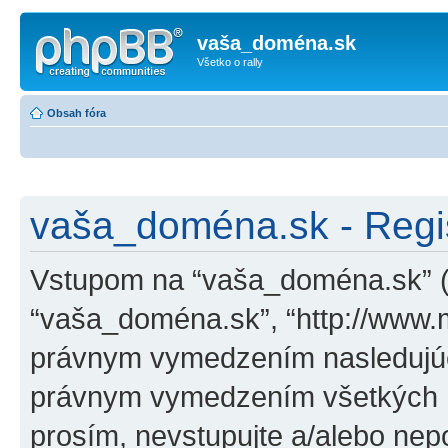
vaša_doména.sk
Všetko o rally
Obsah fóra
vaša_doména.sk - Regis
Vstupom na “vaša_doména.sk” (ďa
“vaša_doména.sk”, “http://www.
právnym vymedzením nasledujúc
právnym vymedzením všetkých n
prosím, nevstupujte a/alebo nep