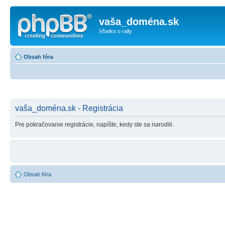
vaša_doména.sk
Všetko o rally
Obsah fóra
vaša_doména.sk - Registrácia
Pre pokračovanie registrácie, napíšte, kedy ste sa narodili.
Obsah fóra