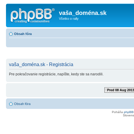
vaša_doména.sk
Všetko o rally
Obsah fóra
vaša_doména.sk - Registrácia
Pre pokračovanie registrácie, napíšte, kedy ste sa narodili.
Pred 08 Aug 201
Obsah fóra
Poháňa
phpBB
Slovensk