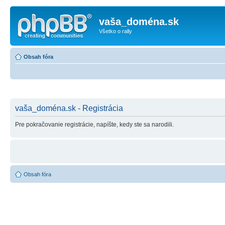
vaša_doména.sk
Všetko o rally
Obsah fóra
vaša_doména.sk - Registrácia
Pre pokračovanie registrácie, napíšte, kedy ste sa narodili.
Obsah fóra