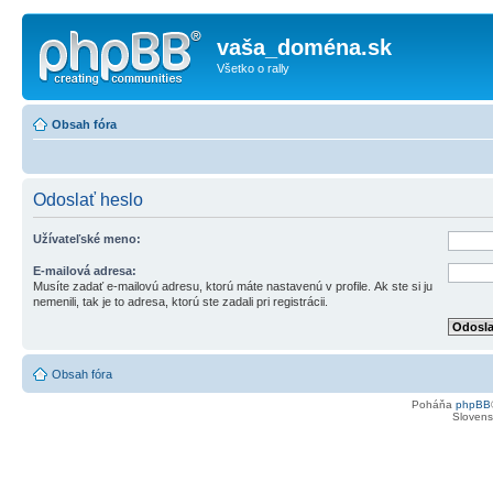
vaša_doména.sk
Všetko o rally
Obsah fóra
Odoslať heslo
Užívateľské meno:
E-mailová adresa:
Musíte zadať e-mailovú adresu, ktorú máte nastavenú v profile. Ak ste si ju
nemenili, tak je to adresa, ktorú ste zadali pri registrácii.
Obsah fóra
Poháňa
phpBB
Slovensk