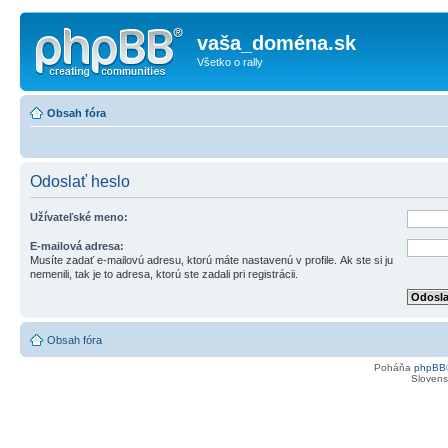
vaša_doména.sk
Všetko o rally
Obsah fóra
Odoslať heslo
Užívateľské meno:
E-mailová adresa:
Musíte zadať e-mailovú adresu, ktorú máte nastavenú v profile. Ak ste si ju
nemenili, tak je to adresa, ktorú ste zadali pri registrácii.
Obsah fóra
Poháňa
phpBB
Slovensk