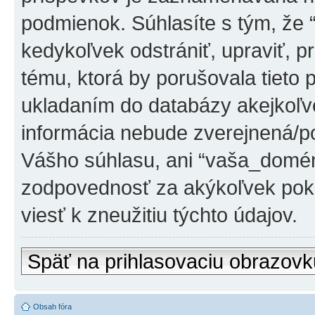
podmienok. Súhlasíte s tým, že
kedykoľvek odstrániť, upraviť, 
tému, ktorá by porušovala tieto 
ukladaním do databázy akejkoľvek
informácia nebude zverejnená/po
Vášho súhlasu, ani “vaša_domé
zodpovednosť za akýkoľvek poku
viesť k zneužitiu týchto údajov.
Späť na prihlasovaciu obrazovk
Obsah fóra