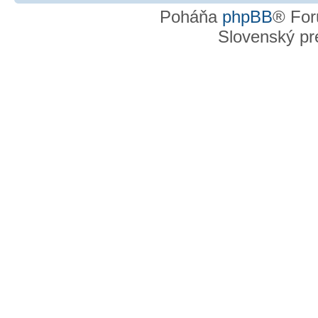
Poháňa
phpBB
® For
Slovenský pre