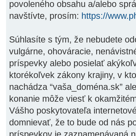
povoleného obsahu a/alebo správ
navštívte, prosím:
https://www.
Súhlasíte s tým, že nebudete od
vulgárne, ohováracie, nenávistn
príspevky alebo posielať akýkoľ
ktorékoľvek zákony krajiny, v kto
nachádza “vaša_doména.sk” ale
konanie môže viesť k okamžitém
Vášho poskytovateľa internetov
domnievať, že to bude od nás p
príspevkov je zaznamenávaná na