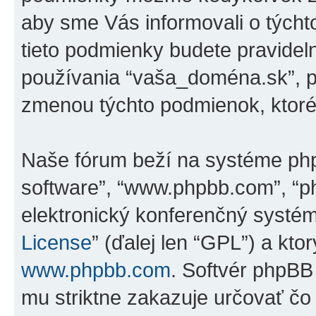
aby sme Vás informovali o tých
tieto podmienky budete pravidel
používania “vaša_doména.sk”, p
zmenou týchto podmienok, ktoré
Naše fórum beží na systéme phpBB
software”, “www.phpbb.com”, “p
elektronický konferenčný systé
License
” (ďalej len “GPL”) a kto
www.phpbb.com
. Softvér phpBB
mu striktne zakazuje určovať 