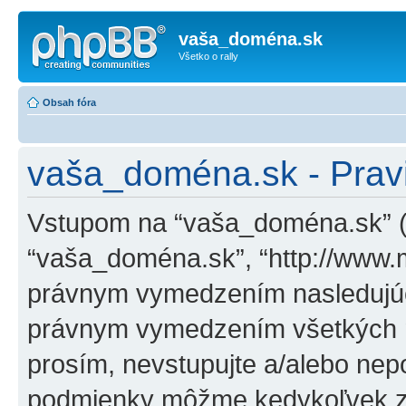
vaša_doména.sk
Všetko o rally
Obsah fóra
vaša_doména.sk - Pravi
Vstupom na “vaša_doména.sk” (ďa
“vaša_doména.sk”, “http://www.
právnym vymedzením nasledujúc
právnym vymedzením všetkých n
prosím, nevstupujte a/alebo nep
podmienky môžme kedykoľvek zm