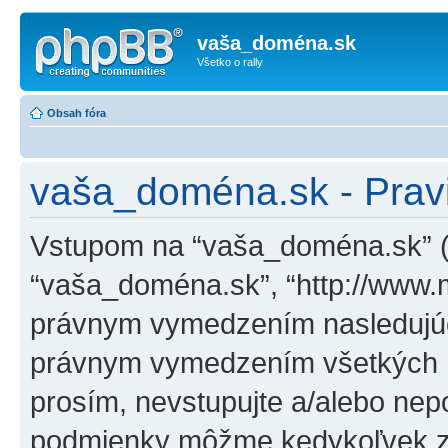
vaša_doména.sk
Všetko o rally
Obsah fóra
vaša_doména.sk - Pravi
Vstupom na “vaša_doména.sk” (ďa
“vaša_doména.sk”, “http://www.
právnym vymedzením nasledujúc
právnym vymedzením všetkých n
prosím, nevstupujte a/alebo nep
podmienky môžme kedykoľvek zm