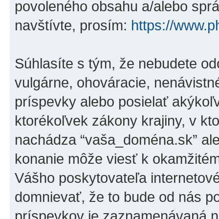
povoleného obsahu a/alebo správ
navštívte, prosím:
https://www.
Súhlasíte s tým, že nebudete od
vulgárne, ohováracie, nenávistn
príspevky alebo posielať akýkoľ
ktorékoľvek zákony krajiny, v kto
nachádza “vaša_doména.sk” ale
konanie môže viesť k okamžitém
Vášho poskytovateľa internetov
domnievať, že to bude od nás p
príspevkov je zaznamenávaná na