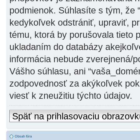
podmienok. Súhlasíte s tým, že
kedykoľvek odstrániť, upraviť, 
tému, ktorá by porušovala tieto 
ukladaním do databázy akejkoľvek
informácia nebude zverejnená/po
Vášho súhlasu, ani “vaša_domé
zodpovednosť za akýkoľvek poku
viesť k zneužitiu týchto údajov.
Späť na prihlasovaciu obrazovk
Obsah fóra