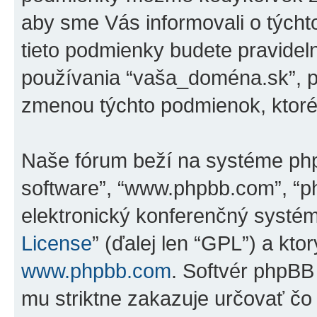
aby sme Vás informovali o tých
tieto podmienky budete pravidel
používania “vaša_doména.sk”, p
zmenou týchto podmienok, ktoré
Naše fórum beží na systéme phpBB
software”, “www.phpbb.com”, “p
elektronický konferenčný systé
License
” (ďalej len “GPL”) a kto
www.phpbb.com
. Softvér phpBB
mu striktne zakazuje určovať 