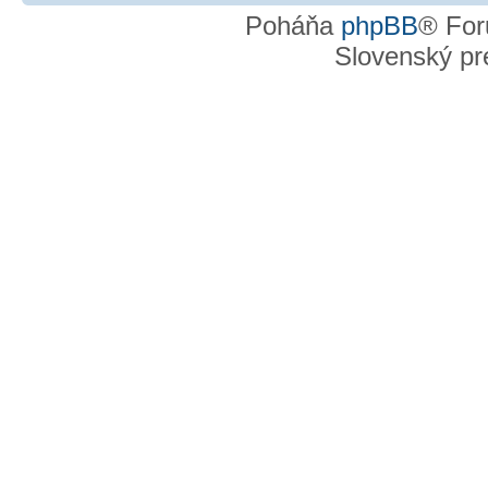
Poháňa
phpBB
® For
Slovenský pre