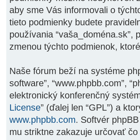
aby sme Vás informovali o tých
tieto podmienky budete pravidel
používania “vaša_doména.sk”, p
zmenou týchto podmienok, ktoré
Naše fórum beží na systéme phpBB
software”, “www.phpbb.com”, “p
elektronický konferenčný systé
License
” (ďalej len “GPL”) a kto
www.phpbb.com
. Softvér phpBB
mu striktne zakazuje určovať 