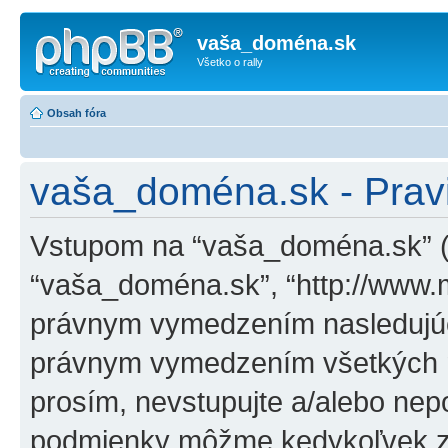
vaša_doména.sk
Všetko o rally
Obsah fóra
vaša_doména.sk - Pravi
Vstupom na “vaša_doména.sk” (ďa
“vaša_doména.sk”, “http://www.
právnym vymedzením nasledujúc
právnym vymedzením všetkých n
prosím, nevstupujte a/alebo nep
podmienky môžme kedykoľvek zm