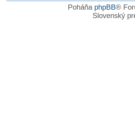
Poháňa
phpBB
® For
Slovenský pre