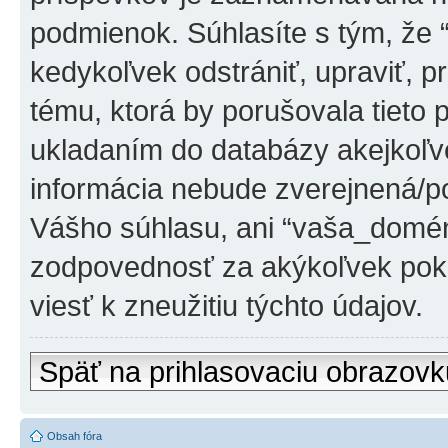
podmienok. Súhlasíte s tým, že
kedykoľvek odstrániť, upraviť, 
tému, ktorá by porušovala tieto 
ukladaním do databázy akejkoľvek
informácia nebude zverejnená/po
Vášho súhlasu, ani “vaša_domé
zodpovednosť za akýkoľvek poku
viesť k zneužitiu týchto údajov.
Späť na prihlasovaciu obrazovk
Obsah fóra