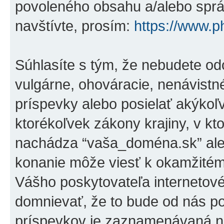
povoleného obsahu a/alebo správ
navštívte, prosím:
https://www.
Súhlasíte s tým, že nebudete od
vulgárne, ohováracie, nenávistn
príspevky alebo posielať akýkoľ
ktorékoľvek zákony krajiny, v kto
nachádza “vaša_doména.sk” ale
konanie môže viesť k okamžitém
Vášho poskytovateľa internetov
domnievať, že to bude od nás p
príspevkov je zaznamenávaná na