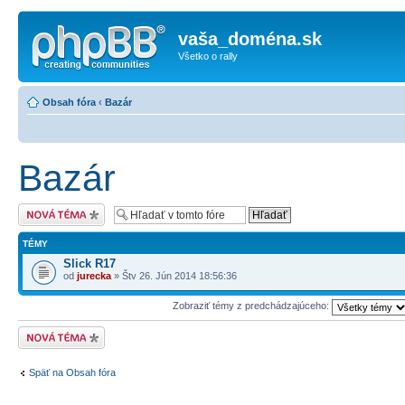
vaša_doména.sk
Všetko o rally
Obsah fóra
‹
Bazár
Bazár
Odoslať novú tému
TÉMY
Slick R17
od
jurecka
» Štv 26. Jún 2014 18:56:36
Zobraziť témy z predchádzajúceho:
Odoslať novú tému
Späť na Obsah fóra