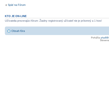
Späť na Fórum
KTO JE ON-LINE
Užívatelia prezerajúci fórum: Žiadny registrovaný užívateľ nie je prítomný a 1 hosť
Obsah fóra
Poháňa
phpBB
Slovensk