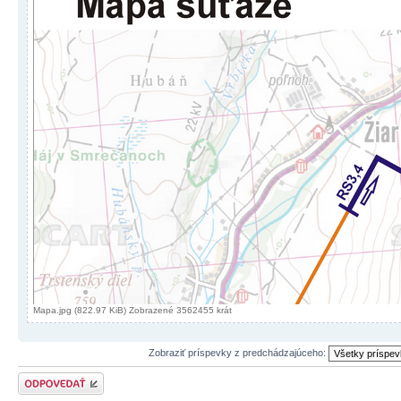
Mapa.jpg (822.97 KiB) Zobrazené 3562455 krát
Zobraziť príspevky z predchádzajúceho:
Odoslať odpoveď