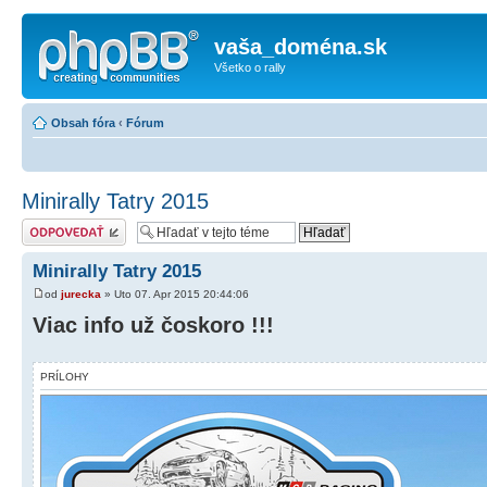
vaša_doména.sk
Všetko o rally
Obsah fóra
‹
Fórum
Minirally Tatry 2015
Odoslať odpoveď
Minirally Tatry 2015
od
jurecka
» Uto 07. Apr 2015 20:44:06
Viac info už čoskoro !!!
PRÍLOHY