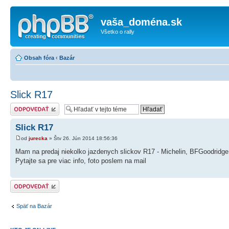
vaša_doména.sk
Všetko o rally
Obsah fóra
‹
Bazár
Slick R17
Odoslať odpoveď
Slick R17
od
jurecka
» Štv 26. Jún 2014 18:56:36
Mam na predaj niekolko jazdenych slickov R17 - Michelin, BFGoodridge, 
Pytajte sa pre viac info, foto poslem na mail
Odoslať odpoveď
Späť na Bazár