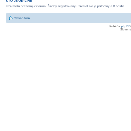
KTO JE ON-LINE
Užívatelia prezerajúci fórum: Žiadny registrovaný užívateľ nie je prítomný a 0 hostia
Obsah fóra
Poháňa
phpBB
Slovensk